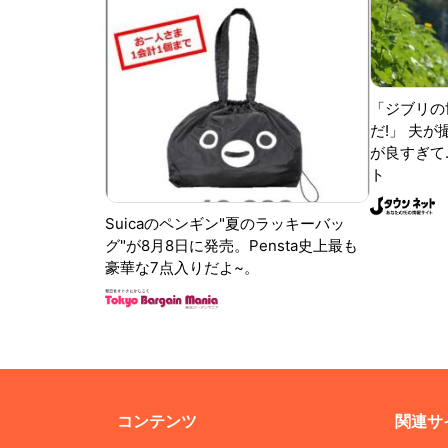
「ジブリの
だ!」 夫
が良すぎて.
ト
Suicaのペンギン"夏のラッキーバッ
グ"が8月8日に発売。Pensta史上最も
豪華な7点入りだよ~。
コンテンツ
関連サ