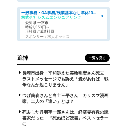
一般事務・OA事務/残業基本なし年休130日社保完備の一般・調達事務
＞
株式会社シスムエンジニアリング
愛知県 一宮市
時給1,350円～
正社員 / 派遣社員
スポンサー：求人ボックス
追悼
一覧を見る
長崎市出身・平和訴えた美輪明宏さん死去
ラストメッセージでも訴え「愛があれば 戦
争なんか起こりません」
つげ義春さんと白土三平さん カリスマ漫画
家、二人の「違い」とは？
死去した丹羽宇一郎さんは、経済界有数の読
書家だった 『死ぬほど読書』ベストセラー
に