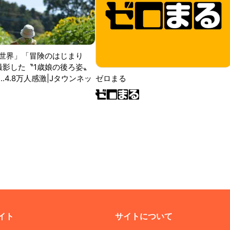
世界」「冒険のはじまり
が撮影した〝1歳娘の後ろ姿〟
ゼロまる
..4.8万人感激|Jタウンネッ
イト
サイトについて