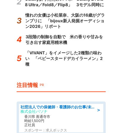
8 Ultra／Fold8／Flip8」 3モデル同時に
憧れの女優は小松菜奈、大阪の16歳がグラ
ンプリに 「bijoux新人発掘オーディショ
ン2026」リポート
3段階の制御を自動で 米の香りや甘みを
引き出す家庭用精米機
「VIVANT」をイメージした2種類の味わ
い 「ベビースタードデカイラーメン」2
種
注目情報
PR
社団法人での保健師・看護師のお仕事/未経験OK/要資格:普通免許、保健師、正看護師
＞
株式会社パソナ
香川県 善通寺市
時給1,500円
正社員
スポンサー：求人ボックス