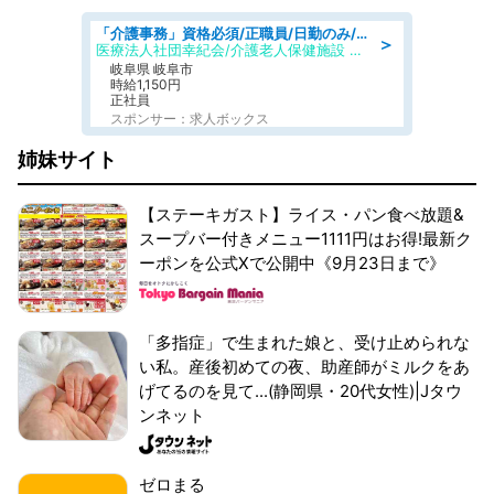
「介護事務」資格必須/正職員/日勤のみ/介護老人保健施設
＞
医療法人社団幸紀会/介護老人保健施設 グリーンビラ安江
岐阜県 岐阜市
時給1,150円
正社員
スポンサー：求人ボックス
姉妹サイト
【ステーキガスト】ライス・パン食べ放題&
スープバー付きメニュー1111円はお得!最新ク
ーポンを公式Xで公開中《9月23日まで》
「多指症」で生まれた娘と、受け止められな
い私。産後初めての夜、助産師がミルクをあ
げてるのを見て...(静岡県・20代女性)|Jタウ
ンネット
ゼロまる