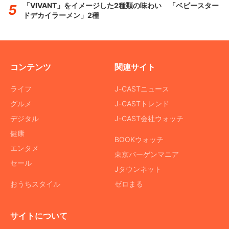
「VIVANT」をイメージした2種類の味わい 「ベビースター
ドデカイラーメン」2種
コンテンツ
関連サイト
ライフ
J-CASTニュース
グルメ
J-CASTトレンド
デジタル
J-CAST会社ウォッチ
健康
BOOKウォッチ
エンタメ
東京バーゲンマニア
セール
Jタウンネット
おうちスタイル
ゼロまる
サイトについて