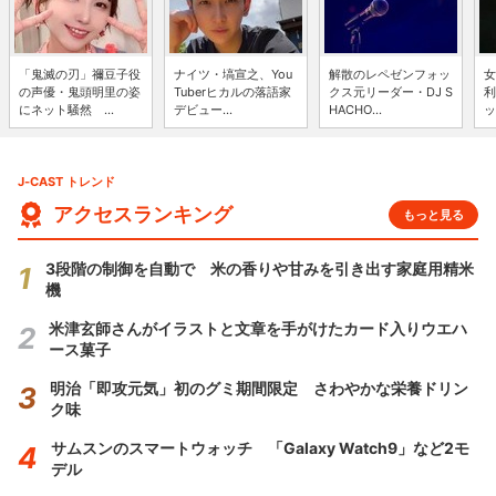
「鬼滅の刃」禰豆子役
ナイツ・塙宣之、You
解散のレペゼンフォッ
女
の声優・鬼頭明里の姿
Tuberヒカルの落語家
クス元リーダー・DJ S
利
にネット騒然 ...
デビュー...
HACHO...
ッ
J-CAST トレンド
アクセスランキング
もっと見る
3段階の制御を自動で 米の香りや甘みを引き出す家庭用精米
機
米津玄師さんがイラストと文章を手がけたカード入りウエハ
ース菓子
明治「即攻元気」初のグミ期間限定 さわやかな栄養ドリン
ク味
サムスンのスマートウォッチ 「Galaxy Watch9」など2モ
デル