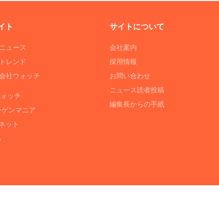
イト
サイトについて
Tニュース
会社案内
Tトレンド
採用情報
ST会社ウォッチ
お問い合わせ
ニュース読者投稿
ウォッチ
編集長からの手紙
ーゲンマニア
ネット
る