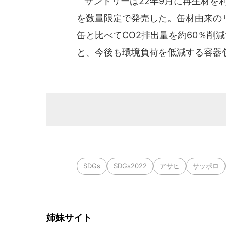
サントリーは22年9月に再生材を利
を数量限定で発売した。缶材由来のリ
缶と比べてCO2排出量を約60％削
と、今後も環境負荷を低減する容器
SDGs
SDGs2022
アサヒ
サッポロ
姉妹サイト