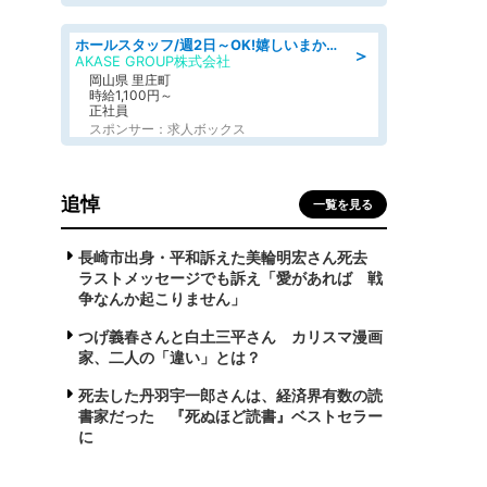
ホールスタッフ/週2日～OK!嬉しいまかない付き/岡山県/浅口郡里庄町
＞
AKASE GROUP株式会社
岡山県 里庄町
時給1,100円～
正社員
スポンサー：求人ボックス
追悼
一覧を見る
長崎市出身・平和訴えた美輪明宏さん死去
ラストメッセージでも訴え「愛があれば 戦
争なんか起こりません」
つげ義春さんと白土三平さん カリスマ漫画
家、二人の「違い」とは？
死去した丹羽宇一郎さんは、経済界有数の読
書家だった 『死ぬほど読書』ベストセラー
に