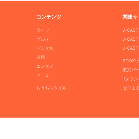
コンテンツ
関連サ
ライフ
J-CAS
グルメ
J-CAS
デジタル
J-CA
健康
BOOK
エンタメ
東京バ
セール
Jタウン
おうちスタイル
ゼロま
© 2026 J-CAST, Inc. All Rights Reserved.