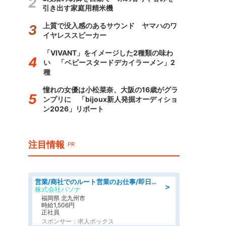
引き出す家庭用精米機
上質で没入感のあるサウンド ヤマハのワ
イヤレススピーカー
「VIVANT」をイメージした2種類の味わ
い 「ベビースタードデカイラーメン」2
種
憧れの女優は小松菜奈、大阪の16歳がグラ
ンプリに 「bijoux新人発掘オーディショ
ン2026」リポート
注目情報
PR
営業/商社でのルート営業のお仕事/即日勤務可/車通勤可/営業
＞
株式会社パソナ
福岡県 北九州市
時給1,506円
正社員
スポンサー：求人ボックス