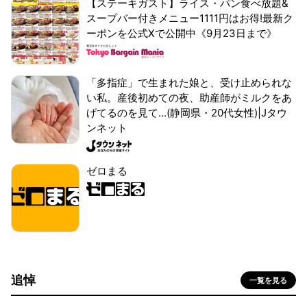
【ステーキガスト】ライス・パン食べ放題&
スープバー付きメニュー1111円はお得!最新ク
ーポンを公式Xで公開中《9月23日まで》
「多指症」で生まれた娘と、受け止められな
い私。産後初めての夜、助産師がミルクをあ
げてるのを見て...(静岡県・20代女性)|Jタウ
ンネット
ゼロまる
追悼
一覧を見る