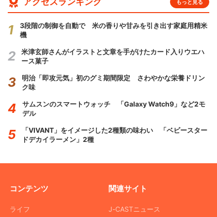
アクセスランキング
もっと見る
3段階の制御を自動で 米の香りや甘みを引き出す家庭用精米
機
米津玄師さんがイラストと文章を手がけたカード入りウエハ
ース菓子
明治「即攻元気」初のグミ期間限定 さわやかな栄養ドリン
ク味
サムスンのスマートウォッチ 「Galaxy Watch9」など2モ
デル
「VIVANT」をイメージした2種類の味わい 「ベビースター
ドデカイラーメン」2種
コンテンツ
関連サイト
ライフ
J-CASTニュース