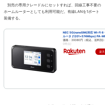
別売の専用クレードルにセットすれば、回線工事不要の
ホームルーターとしても利用可能だ。有線LANを1ポート
装備する。
NEC 5G(nanoSIM)対応 Wi-Fi 
ルータ (1201+574Mbps) PA-M
価格：39380円（税込、送料別)
0時点)
楽天