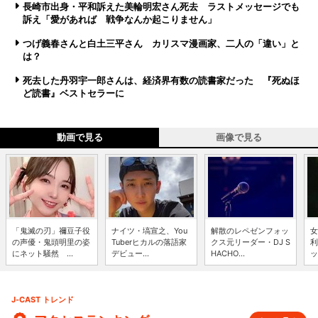
長崎市出身・平和訴えた美輪明宏さん死去 ラストメッセージでも
訴え「愛があれば 戦争なんか起こりません」
つげ義春さんと白土三平さん カリスマ漫画家、二人の「違い」と
は？
死去した丹羽宇一郎さんは、経済界有数の読書家だった 『死ぬほ
ど読書』ベストセラーに
動画で見る
画像で見る
「鬼滅の刃」禰豆子役
ナイツ・塙宣之、You
解散のレペゼンフォッ
女
の声優・鬼頭明里の姿
Tuberヒカルの落語家
クス元リーダー・DJ S
利
にネット騒然 ...
デビュー...
HACHO...
ッ
J-CAST トレンド