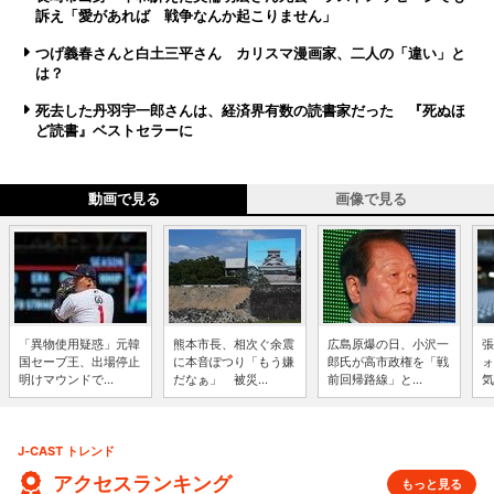
訴え「愛があれば 戦争なんか起こりません」
つげ義春さんと白土三平さん カリスマ漫画家、二人の「違い」と
は？
死去した丹羽宇一郎さんは、経済界有数の読書家だった 『死ぬほ
ど読書』ベストセラーに
動画で見る
画像で見る
「異物使用疑惑」元韓
熊本市長、相次ぐ余震
広島原爆の日、小沢一
張
国セーブ王、出場停止
に本音ぽつり「もう嫌
郎氏が高市政権を「戦
ォ
明けマウンドで...
だなぁ」 被災...
前回帰路線」と...
気
J-CAST トレンド
アクセスランキング
もっと見る