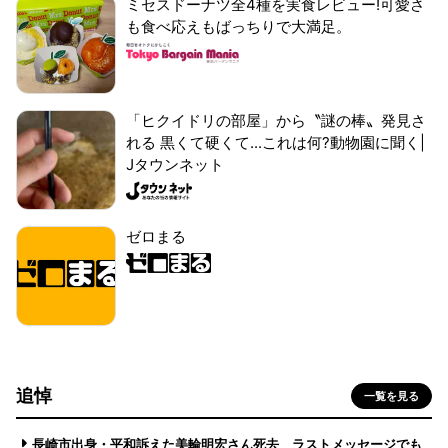
ミセスドーナツ全4種を実食レビュー!可愛さ
も食べ応えもばっちりで大満足。
「ヒクイドリの部屋」から〝謎の棒〟発見さ
れる 黒くて硬くて...これは何?動物園に聞く|
Jタウンネット
ゼロまる
追悼
一覧を見る
長崎市出身・平和訴えた美輪明宏さん死去 ラストメッセージでも