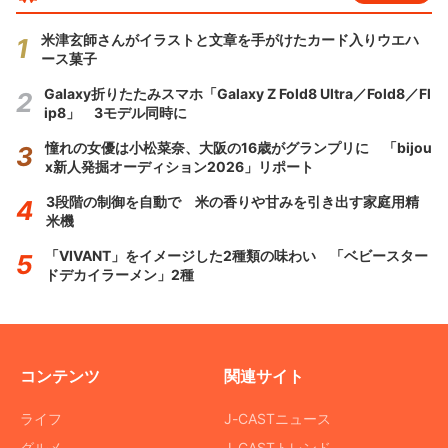
米津玄師さんがイラストと文章を手がけたカード入りウエハ
ース菓子
Galaxy折りたたみスマホ「Galaxy Z Fold8 Ultra／Fold8／Fl
ip8」 3モデル同時に
憧れの女優は小松菜奈、大阪の16歳がグランプリに 「bijou
x新人発掘オーディション2026」リポート
3段階の制御を自動で 米の香りや甘みを引き出す家庭用精
米機
「VIVANT」をイメージした2種類の味わい 「ベビースター
ドデカイラーメン」2種
コンテンツ
関連サイト
ライフ
J-CASTニュース
グルメ
J-CASTトレンド