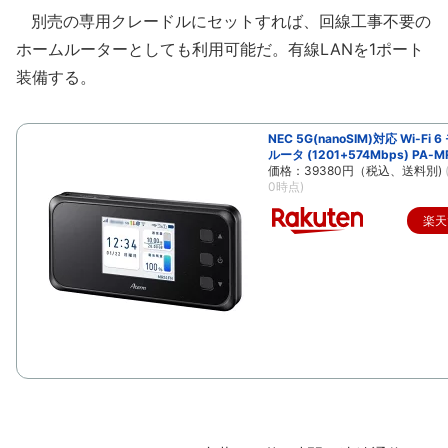
別売の専用クレードルにセットすれば、回線工事不要の
ホームルーターとしても利用可能だ。有線LANを1ポート
装備する。
NEC 5G(nanoSIM)対応 Wi-Fi 
ルータ (1201+574Mbps) PA-M
価格：39380円（税込、送料別)
0時点)
楽天