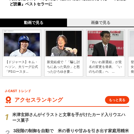
ど読書』ベストセラーに
動画で見る
画像で見る
【ドジャース】キム・
新党結成で「「騙し討
「れいわ新選組」が党
登
ヘソン、大リーグ公式
ちにあった気分」と怒
名の変更を発表、「い
女
「PSロースタ...
ったひろゆき妻...
のちの党」へ ...
発
J-CAST トレンド
アクセスランキング
もっと見る
米津玄師さんがイラストと文章を手がけたカード入りウエハ
ース菓子
3段階の制御を自動で 米の香りや甘みを引き出す家庭用精米