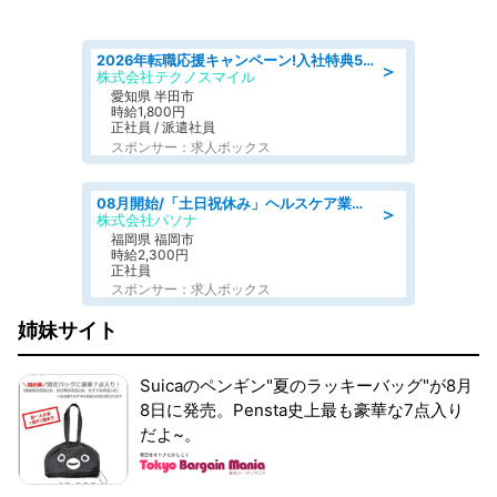
2026年転職応援キャンペーン!入社特典58万円/デンソーで働こう!自動車工場で小型部品の検査業務 denso aichi
＞
株式会社テクノスマイル
愛知県 半田市
時給1,800円
正社員 / 派遣社員
スポンサー：求人ボックス
08月開始/「土日祝休み」ヘルスケア業界の産業保健師/高時給/未経験OK/要資格:保健師、正看護師
＞
株式会社パソナ
福岡県 福岡市
時給2,300円
正社員
スポンサー：求人ボックス
姉妹サイト
Suicaのペンギン"夏のラッキーバッグ"が8月
8日に発売。Pensta史上最も豪華な7点入り
だよ~。