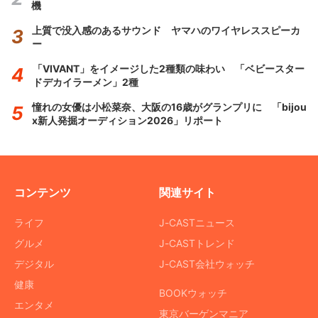
機
上質で没入感のあるサウンド ヤマハのワイヤレススピーカ
ー
「VIVANT」をイメージした2種類の味わい 「ベビースター
ドデカイラーメン」2種
憧れの女優は小松菜奈、大阪の16歳がグランプリに 「bijou
x新人発掘オーディション2026」リポート
コンテンツ
関連サイト
ライフ
J-CASTニュース
グルメ
J-CASTトレンド
デジタル
J-CAST会社ウォッチ
健康
BOOKウォッチ
エンタメ
東京バーゲンマニア