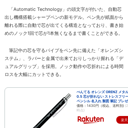
「Automatic Technology」の頭文字が付いた、自動芯
出し機構搭載シャープペンの新モデル。ペン先が紙面から
離れる際に自動で芯が出てくる構造となっており、書き始
めのノック1回で芯が1本無くなるまで書くことができる。
筆記中の芯を守るパイプをペン先に備えた「オレンズシ
ステム」、ラバーと金属で出来ておりしっかり握れる「デ
ュアルグリップ」を採用。ノック動作や芯折れによる時間
ロスを大幅にカットできる。
ぺんてる オレンズ ORENZ メタ
0.5 芯が折れない ストレスフリ
ペンシル 名入れ 製図 筆記 プレ
価格：1430円（税込、送料別)
(
時点)
楽天