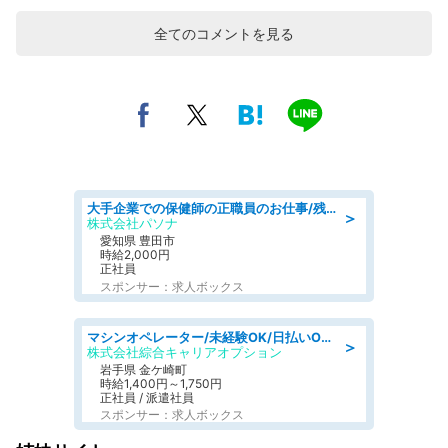
全てのコメントを見る
大手企業での保健師の正職員のお仕事/残業なし/要資格:保健師
＞
株式会社パソナ
愛知県 豊田市
時給2,000円
正社員
スポンサー：求人ボックス
マシンオペレーター/未経験OK/日払いOK/寮完備/交替制/20・30・40代活躍中
＞
株式会社綜合キャリアオプション
岩手県 金ケ崎町
時給1,400円～1,750円
正社員 / 派遣社員
スポンサー：求人ボックス