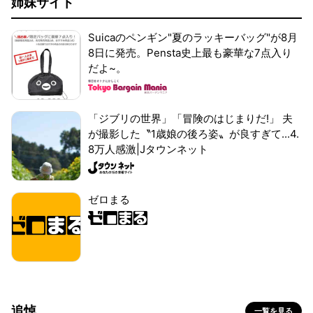
姉妹サイト
Suicaのペンギン"夏のラッキーバッグ"が8月
8日に発売。Pensta史上最も豪華な7点入り
だよ~。
「ジブリの世界」「冒険のはじまりだ!」 夫
が撮影した〝1歳娘の後ろ姿〟が良すぎて...4.
8万人感激|Jタウンネット
ゼロまる
追悼
一覧を見る