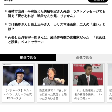
長崎市出身・平和訴えた美輪明宏さん死去 ラストメッセージでも
訴え「愛があれば 戦争なんか起こりません」
つげ義春さんと白土三平さん カリスマ漫画家、二人の「違い」と
は？
死去した丹羽宇一郎さんは、経済界有数の読書家だった 『死ぬほ
ど読書』ベストセラーに
動画で見る
画像で見る
【ドジャース】キム・
新党結成で「「騙し討
「れいわ新選組」が党
登
ヘソン、大リーグ公式
ちにあった気分」と怒
名の変更を発表、「い
女
「PSロースタ...
ったひろゆき妻...
のちの党」へ ...
発