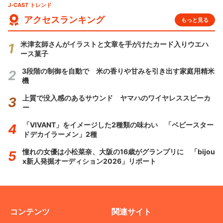
J-CAST トレンド
アクセスランキング
もっと見る
米津玄師さんがイラストと文章を手がけたカード入りウエハ
ース菓子
3段階の制御を自動で 米の香りや甘みを引き出す家庭用精米
機
上質で没入感のあるサウンド ヤマハのワイヤレススピーカ
ー
「VIVANT」をイメージした2種類の味わい 「ベビースター
ドデカイラーメン」2種
憧れの女優は小松菜奈、大阪の16歳がグランプリに 「bijou
x新人発掘オーディション2026」リポート
コンテンツ
関連サイト