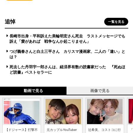
追悼
一覧を見る
長崎市出身・平和訴えた美輪明宏さん死去 ラストメッセージでも
訴え「愛があれば 戦争なんか起こりません」
つげ義春さんと白土三平さん カリスマ漫画家、二人の「違い」と
は？
死去した丹羽宇一郎さんは、経済界有数の読書家だった 『死ぬほ
ど読書』ベストセラーに
動画で見る
画像で見る
【ドジャース】打撃不
元カップルYouTuber
辻希美、コストコに行
「