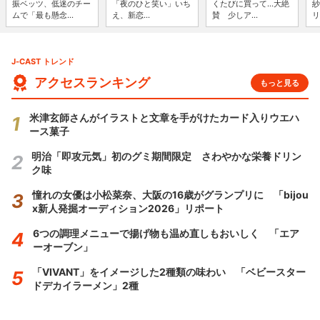
振ベッツ、低迷のチー
「夜のひと笑い」いち
くたびに買って...大絶
紗
ムで「最も懸念...
え、新恋...
賛 少しア...
リ
J-CAST トレンド
アクセスランキング
もっと見る
米津玄師さんがイラストと文章を手がけたカード入りウエハ
ース菓子
明治「即攻元気」初のグミ期間限定 さわやかな栄養ドリン
ク味
憧れの女優は小松菜奈、大阪の16歳がグランプリに 「bijou
x新人発掘オーディション2026」リポート
6つの調理メニューで揚げ物も温め直しもおいしく 「エア
ーオーブン」
「VIVANT」をイメージした2種類の味わい 「ベビースター
ドデカイラーメン」2種