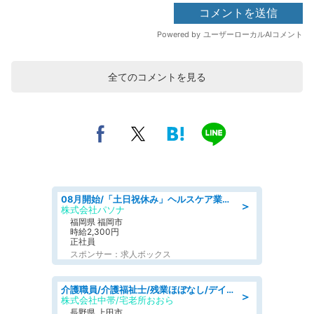
全てのコメントを見る
08月開始/「土日祝休み」ヘルスケア業界の産業保健師/高時給/未経験OK/要資格:保健師、正看護師
＞
株式会社パソナ
福岡県 福岡市
時給2,300円
正社員
スポンサー：求人ボックス
介護職員/介護福祉士/残業ほぼなし/デイサービスの介護士/日勤のみ
＞
株式会社中帯/宅老所おおら
長野県 上田市