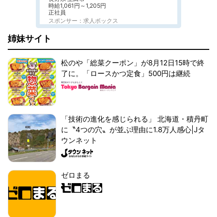
時給1,061円～1,205円
正社員
スポンサー：求人ボックス
姉妹サイト
松のや「総菜クーポン」が8月12日15時で終
了に。「ロースかつ定食」500円は継続
「技術の進化を感じられる」 北海道・積丹町
に〝4つの穴〟が並ぶ理由に1.8万人感心|Jタ
ウンネット
ゼロまる