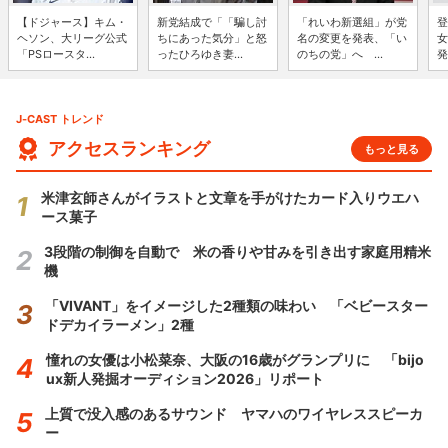
【ドジャース】キム・
新党結成で「「騙し討
「れいわ新選組」が党
登
ヘソン、大リーグ公式
ちにあった気分」と怒
名の変更を発表、「い
女
「PSロースタ...
ったひろゆき妻...
のちの党」へ ...
発
J-CAST トレンド
アクセスランキング
もっと見る
米津玄師さんがイラストと文章を手がけたカード入りウエハ
ース菓子
3段階の制御を自動で 米の香りや甘みを引き出す家庭用精米
機
「VIVANT」をイメージした2種類の味わい 「ベビースター
ドデカイラーメン」2種
憧れの女優は小松菜奈、大阪の16歳がグランプリに 「bijo
ux新人発掘オーディション2026」リポート
上質で没入感のあるサウンド ヤマハのワイヤレススピーカ
ー