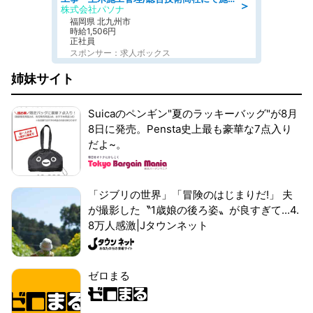
＞
株式会社パソナ
福岡県 北九州市
時給1,506円
正社員
スポンサー：求人ボックス
姉妹サイト
Suicaのペンギン"夏のラッキーバッグ"が8月
8日に発売。Pensta史上最も豪華な7点入り
だよ~。
「ジブリの世界」「冒険のはじまりだ!」 夫
が撮影した〝1歳娘の後ろ姿〟が良すぎて...4.
8万人感激|Jタウンネット
ゼロまる