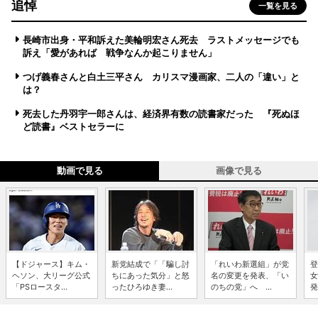
追悼
一覧を見る
長崎市出身・平和訴えた美輪明宏さん死去 ラストメッセージでも
訴え「愛があれば 戦争なんか起こりません」
つげ義春さんと白土三平さん カリスマ漫画家、二人の「違い」と
は？
死去した丹羽宇一郎さんは、経済界有数の読書家だった 『死ぬほ
ど読書』ベストセラーに
動画で見る
画像で見る
【ドジャース】キム・
新党結成で「「騙し討
「れいわ新選組」が党
登
ヘソン、大リーグ公式
ちにあった気分」と怒
名の変更を発表、「い
女
「PSロースタ...
ったひろゆき妻...
のちの党」へ ...
発