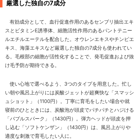
厳選した独自の7成分
有効成分として、血行促進作用のあるセンブリ抽出エキ
スとビタミンE誘導体、細胞活性作用のあるパントテニー
ルエチルエーテルを配合した。オウレンエキスやチンピエ
キス、海藻エキスなど厳選した独自の7成分も使われてい
る。毛根部の細胞が活性化することで、発毛促進および抜
け毛予防が期待できる。
使い心地で選べるよう、3つのタイプを用意した。忙し
い朝や風呂上がりには炭酸ジェットが超爽快な「スマッシ
ュショット」（1100円）。丁寧に育毛をしたい場合や就
寝前のひとときには、炭酸泡が頭皮でパチパチとハジける
「バブルスパーク」（1430円）。弾力ヘッドが頭皮を押
し込む「ソフトケンザン」（1430円）は、風呂上がりや
適度な刺激で育毛したい人に。