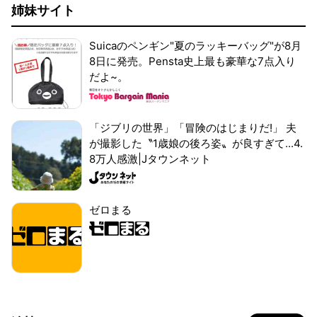
姉妹サイト
Suicaのペンギン"夏のラッキーバッグ"が8月
8日に発売。Pensta史上最も豪華な7点入り
だよ~。
「ジブリの世界」「冒険のはじまりだ!」 夫
が撮影した〝1歳娘の後ろ姿〟が良すぎて...4.
8万人感激|Jタウンネット
ゼロまる