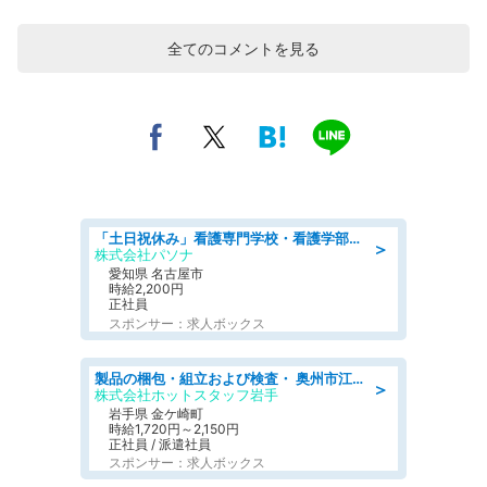
全てのコメントを見る
「土日祝休み」看護専門学校・看護学部での教員業務/高時給/要資格:保健師、正看護師
＞
株式会社パソナ
愛知県 名古屋市
時給2,200円
正社員
スポンサー：求人ボックス
製品の梱包・組立および検査・ 奥州市江刺/大手企業で長期安定 梱包・検査・組立/半年経過毎に5万円の報奨金有
＞
株式会社ホットスタッフ岩手
岩手県 金ケ崎町
時給1,720円～2,150円
正社員 / 派遣社員
スポンサー：求人ボックス