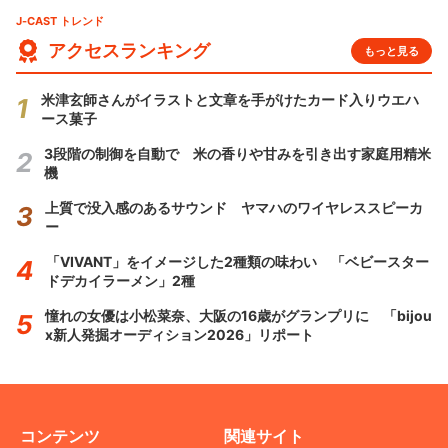
J-CAST トレンド
アクセスランキング
もっと見る
米津玄師さんがイラストと文章を手がけたカード入りウエハ
ース菓子
3段階の制御を自動で 米の香りや甘みを引き出す家庭用精米
機
上質で没入感のあるサウンド ヤマハのワイヤレススピーカ
ー
「VIVANT」をイメージした2種類の味わい 「ベビースター
ドデカイラーメン」2種
憧れの女優は小松菜奈、大阪の16歳がグランプリに 「bijou
x新人発掘オーディション2026」リポート
コンテンツ
関連サイト