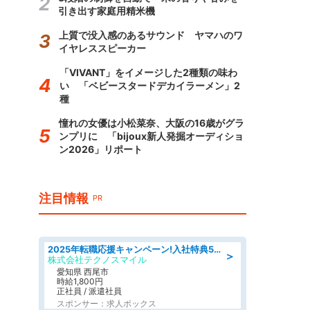
引き出す家庭用精米機
上質で没入感のあるサウンド ヤマハのワ
イヤレススピーカー
「VIVANT」をイメージした2種類の味わ
い 「ベビースタードデカイラーメン」2
種
憧れの女優は小松菜奈、大阪の16歳がグラ
ンプリに 「bijoux新人発掘オーディショ
ン2026」リポート
注目情報
PR
2025年転職応援キャンペーン!入社特典58万円/デンソーで働こう!自動車工場で小型部品の検査業務 denso aichi
＞
株式会社テクノスマイル
愛知県 西尾市
時給1,800円
正社員 / 派遣社員
スポンサー：求人ボックス