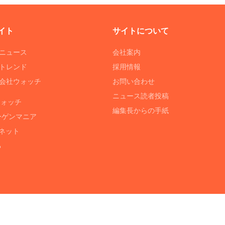
イト
サイトについて
Tニュース
会社案内
Tトレンド
採用情報
ST会社ウォッチ
お問い合わせ
ニュース読者投稿
ウォッチ
編集長からの手紙
ーゲンマニア
ネット
る