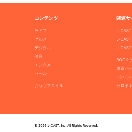
コンテンツ
関連サ
ライフ
J-CAS
グルメ
J-CAS
デジタル
J-CA
健康
BOOK
エンタメ
東京バ
セール
Jタウン
おうちスタイル
ゼロま
© 2026 J-CAST, Inc. All Rights Reserved.