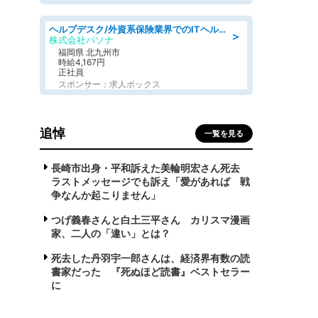
ヘルプデスク/外資系保険業界でのITヘルプデスク業務/駅近/即日勤務可/ヘルプデスク
＞
株式会社パソナ
福岡県 北九州市
時給4,167円
正社員
スポンサー：求人ボックス
追悼
一覧を見る
長崎市出身・平和訴えた美輪明宏さん死去
ラストメッセージでも訴え「愛があれば 戦
争なんか起こりません」
つげ義春さんと白土三平さん カリスマ漫画
家、二人の「違い」とは？
死去した丹羽宇一郎さんは、経済界有数の読
書家だった 『死ぬほど読書』ベストセラー
に