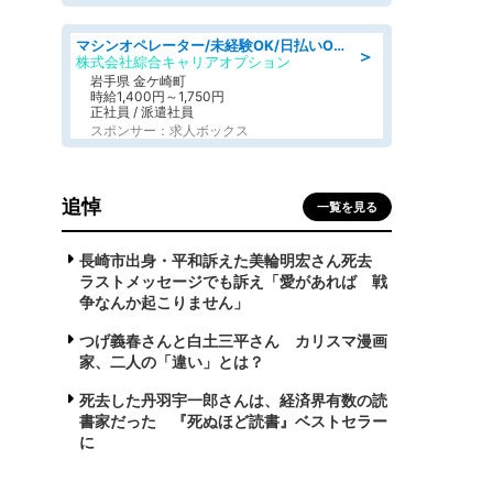
マシンオペレーター/未経験OK/日払いOK/寮完備/交替制/20・30・40代活躍中
＞
株式会社綜合キャリアオプション
岩手県 金ケ崎町
時給1,400円～1,750円
正社員 / 派遣社員
スポンサー：求人ボックス
追悼
一覧を見る
長崎市出身・平和訴えた美輪明宏さん死去
ラストメッセージでも訴え「愛があれば 戦
争なんか起こりません」
つげ義春さんと白土三平さん カリスマ漫画
家、二人の「違い」とは？
死去した丹羽宇一郎さんは、経済界有数の読
書家だった 『死ぬほど読書』ベストセラー
に