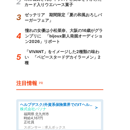
カード入りウエハース菓子
ゼッテリア 期間限定「夏の和風おろしバ
ーガーフェア」
憧れの女優は小松菜奈、大阪の16歳がグラ
ンプリに 「bijoux新人発掘オーディショ
ン2026」リポート
「VIVANT」をイメージした2種類の味わ
い 「ベビースタードデカイラーメン」2
種
注目情報
PR
ヘルプデスク/外資系保険業界でのITヘルプデスク業務/駅近/即日勤務可/ヘルプデスク
＞
株式会社パソナ
福岡県 北九州市
時給4,167円
正社員
スポンサー：求人ボックス