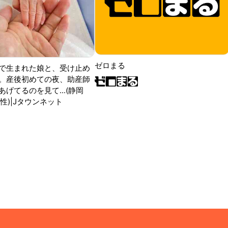
ゼロまる
で生まれた娘と、受け止め
。産後初めての夜、助産師
げてるのを見て...(静岡
性)|Jタウンネット