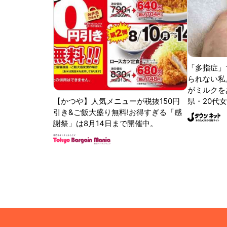
「多指症」
られない私
がミルクをあ
【かつや】人気メニューが税抜150円
県・20代女
引き&ご飯大盛り無料!お得すぎる「感
謝祭」は8月14日まで開催中。