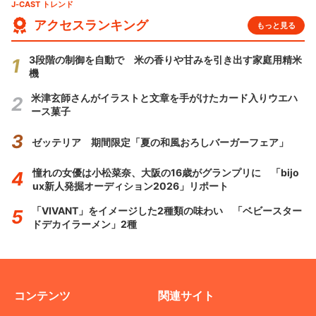
J-CAST トレンド
アクセスランキング
もっと見る
3段階の制御を自動で 米の香りや甘みを引き出す家庭用精米
機
米津玄師さんがイラストと文章を手がけたカード入りウエハ
ース菓子
ゼッテリア 期間限定「夏の和風おろしバーガーフェア」
憧れの女優は小松菜奈、大阪の16歳がグランプリに 「bijo
ux新人発掘オーディション2026」リポート
「VIVANT」をイメージした2種類の味わい 「ベビースター
ドデカイラーメン」2種
コンテンツ
関連サイト