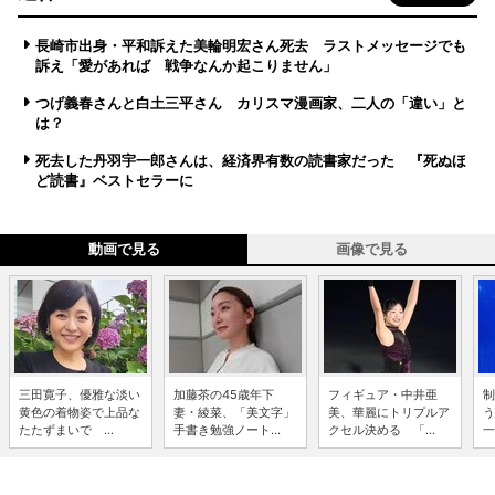
長崎市出身・平和訴えた美輪明宏さん死去 ラストメッセージでも
訴え「愛があれば 戦争なんか起こりません」
つげ義春さんと白土三平さん カリスマ漫画家、二人の「違い」と
は？
死去した丹羽宇一郎さんは、経済界有数の読書家だった 『死ぬほ
ど読書』ベストセラーに
動画で見る
画像で見る
三田寛子、優雅な淡い
加藤茶の45歳年下
フィギュア・中井亜
制
黄色の着物姿で上品な
妻・綾菜、「美文字」
美、華麗にトリプルア
う
たたずまいで ...
手書き勉強ノート...
クセル決める 「...
一