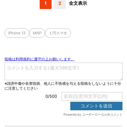
1
2
全文表示
iPhone 13
MNP
１円スマホ