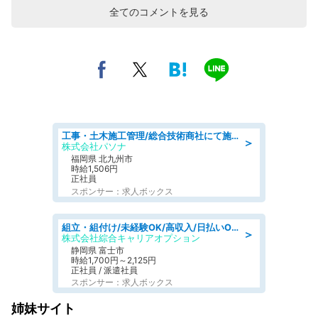
全てのコメントを見る
工事・土木施工管理/総合技術商社にて施工管理のお仕事/即日勤務可/車通勤可/工事・土木施工管理/生産・品質管理
＞
株式会社パソナ
福岡県 北九州市
時給1,506円
正社員
スポンサー：求人ボックス
組立・組付け/未経験OK/高収入/日払いOK/交替制/20・30・40代活躍中
＞
株式会社綜合キャリアオプション
静岡県 富士市
時給1,700円～2,125円
正社員 / 派遣社員
スポンサー：求人ボックス
姉妹サイト