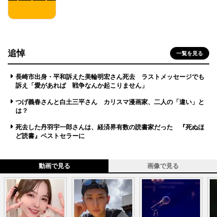
追悼
一覧を見る
長崎市出身・平和訴えた美輪明宏さん死去 ラストメッセージでも
訴え「愛があれば 戦争なんか起こりません」
つげ義春さんと白土三平さん カリスマ漫画家、二人の「違い」と
は？
死去した丹羽宇一郎さんは、経済界有数の読書家だった 『死ぬほ
ど読書』ベストセラーに
動画で見る
画像で見る