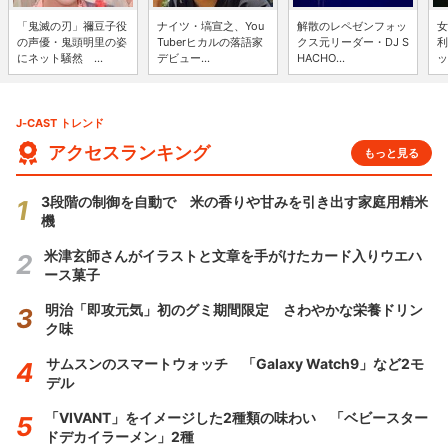
「鬼滅の刃」禰豆子役
ナイツ・塙宣之、You
解散のレペゼンフォッ
女
の声優・鬼頭明里の姿
Tuberヒカルの落語家
クス元リーダー・DJ S
利
にネット騒然 ...
デビュー...
HACHO...
ッ
J-CAST トレンド
アクセスランキング
もっと見る
3段階の制御を自動で 米の香りや甘みを引き出す家庭用精米
機
米津玄師さんがイラストと文章を手がけたカード入りウエハ
ース菓子
明治「即攻元気」初のグミ期間限定 さわやかな栄養ドリン
ク味
サムスンのスマートウォッチ 「Galaxy Watch9」など2モ
デル
「VIVANT」をイメージした2種類の味わい 「ベビースター
ドデカイラーメン」2種