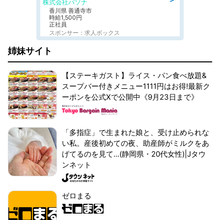
株式会社パソナ
香川県 善通寺市
時給1,500円
正社員
スポンサー：求人ボックス
姉妹サイト
【ステーキガスト】ライス・パン食べ放題&
スープバー付きメニュー1111円はお得!最新ク
ーポンを公式Xで公開中《9月23日まで》
「多指症」で生まれた娘と、受け止められな
い私。産後初めての夜、助産師がミルクをあ
げてるのを見て...(静岡県・20代女性)|Jタウ
ンネット
ゼロまる