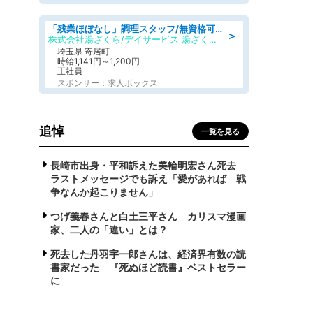
「残業ほぼなし」調理スタッフ/無資格可/正職員/日勤のみ/デイサービス/社会保障完備
＞
株式会社湯ざくら/デイサービス 湯ざくらケアリゾート
埼玉県 寄居町
時給1,141円～1,200円
正社員
スポンサー：求人ボックス
追悼
一覧を見る
長崎市出身・平和訴えた美輪明宏さん死去
ラストメッセージでも訴え「愛があれば 戦
争なんか起こりません」
つげ義春さんと白土三平さん カリスマ漫画
家、二人の「違い」とは？
死去した丹羽宇一郎さんは、経済界有数の読
書家だった 『死ぬほど読書』ベストセラー
に