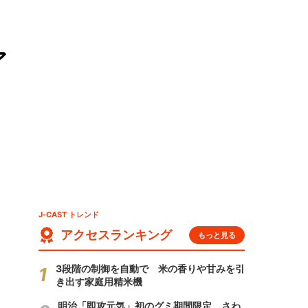
ア
J-CAST トレンド
アクセスランキング
もっと見る
3段階の制御を自動で 米の香りや甘みを引
き出す家庭用精米機
明治「即攻元気」初のグミ期間限定 さわ