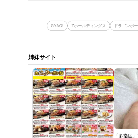
GYAO!
Zホールディングス
ドラゴンボー
姉妹サイト
「多指症」