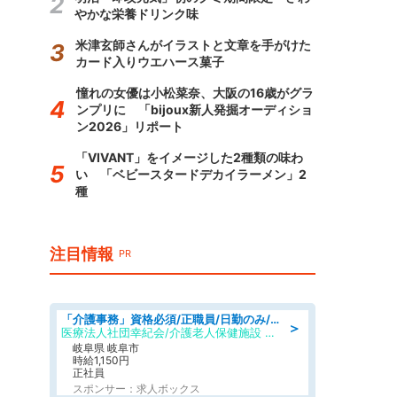
やかな栄養ドリンク味
米津玄師さんがイラストと文章を手がけた
カード入りウエハース菓子
憧れの女優は小松菜奈、大阪の16歳がグラ
ンプリに 「bijoux新人発掘オーディショ
ン2026」リポート
「VIVANT」をイメージした2種類の味わ
い 「ベビースタードデカイラーメン」2
種
注目情報
PR
「介護事務」資格必須/正職員/日勤のみ/介護老人保健施設
＞
医療法人社団幸紀会/介護老人保健施設 グリーンビラ安江
岐阜県 岐阜市
時給1,150円
正社員
スポンサー：求人ボックス