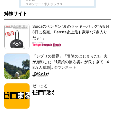
スポンサー：求人ボックス
姉妹サイト
Suicaのペンギン"夏のラッキーバッグ"が8月
8日に発売。Pensta史上最も豪華な7点入り
だよ~。
「ジブリの世界」「冒険のはじまりだ!」 夫
が撮影した〝1歳娘の後ろ姿〟が良すぎて...4.
8万人感激|Jタウンネット
ゼロまる