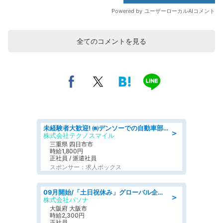
全てのコメントを見る
未経験者大歓迎! ㈱デンソーでの自動車部品の組立作業 denso aichi
＞
株式会社テクノスマイル
三重県 四日市市
時給1,800円
正社員 / 派遣社員
スポンサー：求人ボックス
09月開始/「土日祝休み」グローバル企業での産業保健のお仕事/保健師/高時給/残業なし/服装自由
＞
株式会社パソナ
大阪府 大阪市
時給2,300円
正社員