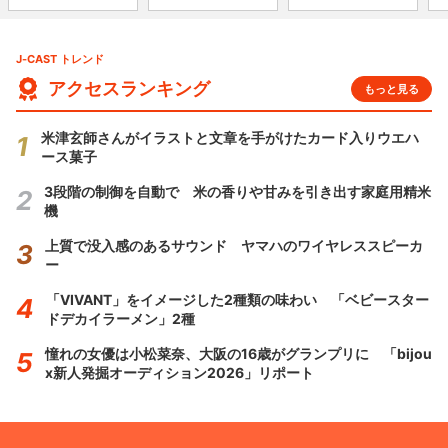
J-CAST トレンド
アクセスランキング
もっと見る
米津玄師さんがイラストと文章を手がけたカード入りウエハ
ース菓子
3段階の制御を自動で 米の香りや甘みを引き出す家庭用精米
機
上質で没入感のあるサウンド ヤマハのワイヤレススピーカ
ー
「VIVANT」をイメージした2種類の味わい 「ベビースター
ドデカイラーメン」2種
憧れの女優は小松菜奈、大阪の16歳がグランプリに 「bijou
x新人発掘オーディション2026」リポート