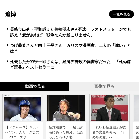
追悼
一覧を見る
長崎市出身・平和訴えた美輪明宏さん死去 ラストメッセージでも
訴え「愛があれば 戦争なんか起こりません」
つげ義春さんと白土三平さん カリスマ漫画家、二人の「違い」と
は？
死去した丹羽宇一郎さんは、経済界有数の読書家だった 『死ぬほ
ど読書』ベストセラーに
動画で見る
画像で見る
【ドジャース】キム・
新党結成で「「騙し討
「れいわ新選組」が党
登
ヘソン、大リーグ公式
ちにあった気分」と怒
名の変更を発表、「い
女
「PSロースタ...
ったひろゆき妻...
のちの党」へ ...
発