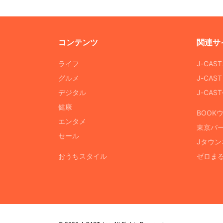
コンテンツ
関連サ
ライフ
J-CAS
グルメ
J-CAS
デジタル
J-CA
健康
BOOK
エンタメ
東京バ
セール
Jタウン
おうちスタイル
ゼロま