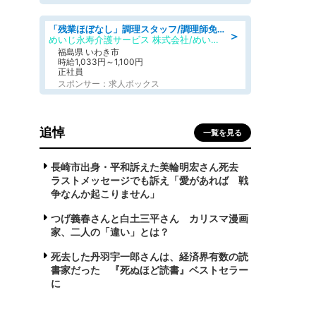
「残業ほぼなし」調理スタッフ/調理師免許必須/正職員/日勤のみ/住宅型有料老人ホーム
＞
めいじ永寿介護サービス 株式会社/めいじ永寿介護サービスセンター
福島県 いわき市
時給1,033円～1,100円
正社員
スポンサー：求人ボックス
追悼
一覧を見る
長崎市出身・平和訴えた美輪明宏さん死去
ラストメッセージでも訴え「愛があれば 戦
争なんか起こりません」
つげ義春さんと白土三平さん カリスマ漫画
家、二人の「違い」とは？
死去した丹羽宇一郎さんは、経済界有数の読
書家だった 『死ぬほど読書』ベストセラー
に