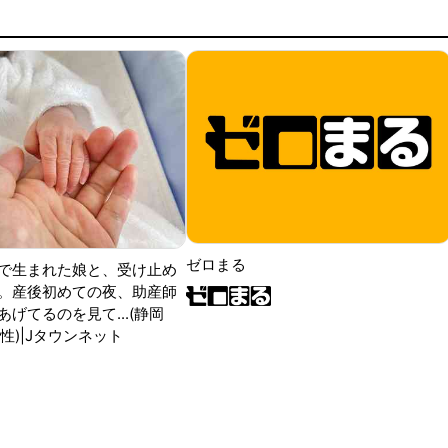
ゼロまる
で生まれた娘と、受け止め
。産後初めての夜、助産師
げてるのを見て...(静岡
性)|Jタウンネット