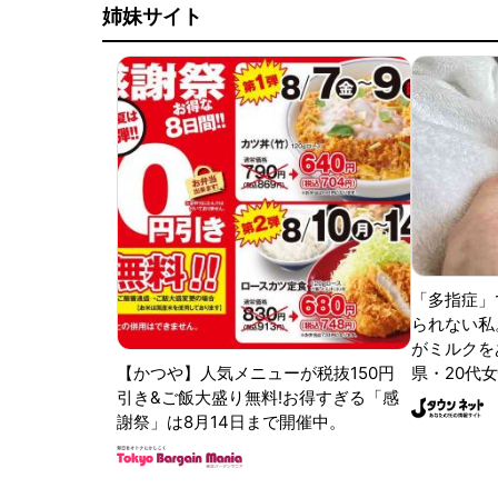
姉妹サイト
「多指症」
られない私
がミルクをあ
【かつや】人気メニューが税抜150円
県・20代女
引き&ご飯大盛り無料!お得すぎる「感
謝祭」は8月14日まで開催中。