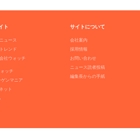
イト
サイトについて
Tニュース
会社案内
Tトレンド
採用情報
ST会社ウォッチ
お問い合わせ
ニュース読者投稿
ウォッチ
編集長からの手紙
ーゲンマニア
ネット
る