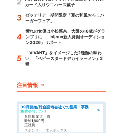
カード入りウエハース菓子
ゼッテリア 期間限定「夏の和風おろしバ
ーガーフェア」
憧れの女優は小松菜奈、大阪の16歳がグラ
ンプリに 「bijoux新人発掘オーディショ
ン2026」リポート
「VIVANT」をイメージした2種類の味わ
い 「ベビースタードデカイラーメン」2
種
注目情報
PR
09月開始/総合設備会社での営業・事務のお仕事/車通勤可/賞与あり/営業/営業事務
＞
株式会社パソナ
兵庫県 加古川市
時給1,800円
正社員
スポンサー：求人ボックス