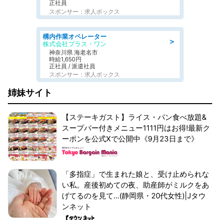
正社員
スポンサー：求人ボックス
構内作業オペレーター
＞
株式会社プラス・ワン
神奈川県 海老名市
時給1,650円
正社員 / 派遣社員
スポンサー：求人ボックス
姉妹サイト
【ステーキガスト】ライス・パン食べ放題&
スープバー付きメニュー1111円はお得!最新ク
ーポンを公式Xで公開中《9月23日まで》
「多指症」で生まれた娘と、受け止められな
い私。産後初めての夜、助産師がミルクをあ
げてるのを見て...(静岡県・20代女性)|Jタウ
ンネット