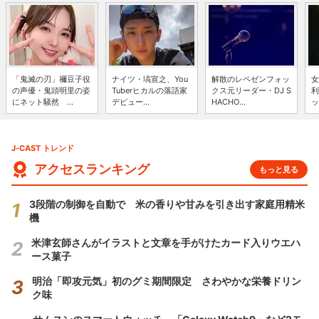
「鬼滅の刃」禰豆子役
ナイツ・塙宣之、You
解散のレペゼンフォッ
女
の声優・鬼頭明里の姿
Tuberヒカルの落語家
クス元リーダー・DJ S
利
にネット騒然 ...
デビュー...
HACHO...
ッ
J-CAST トレンド
アクセスランキング
もっと見る
3段階の制御を自動で 米の香りや甘みを引き出す家庭用精米
機
米津玄師さんがイラストと文章を手がけたカード入りウエハ
ース菓子
明治「即攻元気」初のグミ期間限定 さわやかな栄養ドリン
ク味