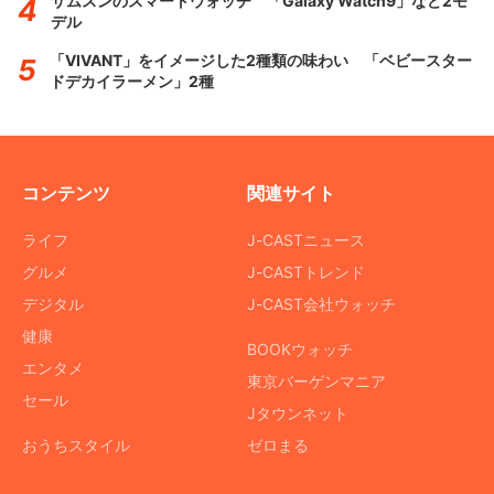
サムスンのスマートウォッチ 「Galaxy Watch9」など2モ
デル
「VIVANT」をイメージした2種類の味わい 「ベビースター
ドデカイラーメン」2種
コンテンツ
関連サイト
ライフ
J-CASTニュース
グルメ
J-CASTトレンド
デジタル
J-CAST会社ウォッチ
健康
BOOKウォッチ
エンタメ
東京バーゲンマニア
セール
Jタウンネット
おうちスタイル
ゼロまる