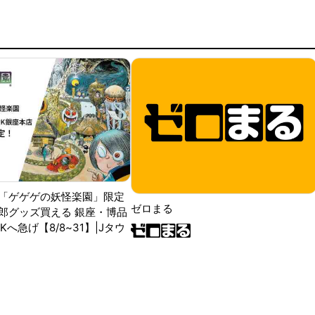
「ゲゲゲの妖怪楽園」限定
ゼロまる
郎グッズ買える 銀座・博品
RKへ急げ【8/8~31】|Jタウ