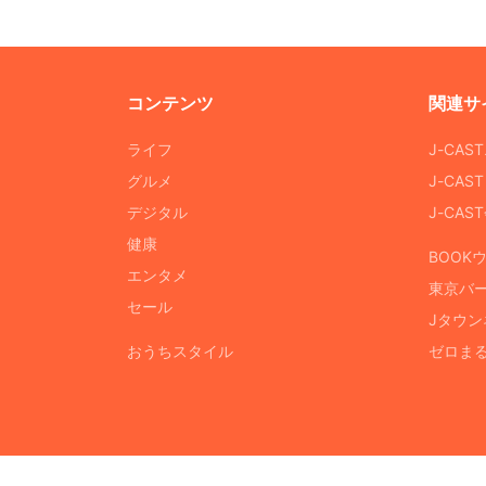
コンテンツ
関連サ
ライフ
J-CAS
グルメ
J-CAS
デジタル
J-CA
健康
BOOK
エンタメ
東京バ
セール
Jタウン
おうちスタイル
ゼロま