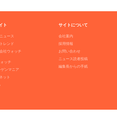
イト
サイトについて
Tニュース
会社案内
Tトレンド
採用情報
ST会社ウォッチ
お問い合わせ
ニュース読者投稿
ウォッチ
編集長からの手紙
ーゲンマニア
ネット
る