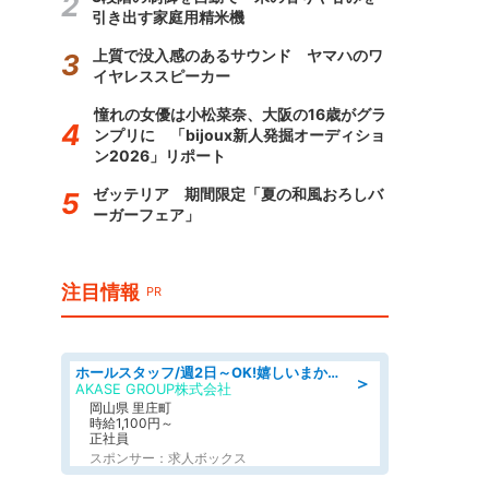
引き出す家庭用精米機
上質で没入感のあるサウンド ヤマハのワ
イヤレススピーカー
憧れの女優は小松菜奈、大阪の16歳がグラ
ンプリに 「bijoux新人発掘オーディショ
ン2026」リポート
ゼッテリア 期間限定「夏の和風おろしバ
ーガーフェア」
注目情報
PR
ホールスタッフ/週2日～OK!嬉しいまかない付き/岡山県/浅口郡里庄町
＞
AKASE GROUP株式会社
岡山県 里庄町
時給1,100円～
正社員
スポンサー：求人ボックス