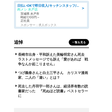
日払いOKで即日収入/キッチンスタッフ/デリバリー業務など、自己成長可能な幅広い仕事に挑戦!髪型自由&ピアス・ネイルOK/茨城県/水戸市
＞
肉メシ 水戸店
茨城県 水戸市
時給1,100円～
正社員
スポンサー：求人ボックス
追悼
一覧を見る
長崎市出身・平和訴えた美輪明宏さん死去
ラストメッセージでも訴え「愛があれば 戦
争なんか起こりません」
つげ義春さんと白土三平さん カリスマ漫画
家、二人の「違い」とは？
死去した丹羽宇一郎さんは、経済界有数の読
書家だった 『死ぬほど読書』ベストセラー
に