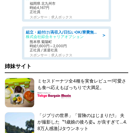
福岡県 北九州市
時給4,167円
正社員
スポンサー：求人ボックス
組立・組付け/高収入/日払いOK/寮費無料/交替制/20・30・40代活躍中
＞
株式会社綜合キャリアオプション
熊本県 菊陽町
時給1,600円～2,000円
正社員 / 派遣社員
スポンサー：求人ボックス
姉妹サイト
ミセスドーナツ全4種を実食レビュー!可愛さ
も食べ応えもばっちりで大満足。
「ジブリの世界」「冒険のはじまりだ!」 夫
が撮影した〝1歳娘の後ろ姿〟が良すぎて...4.
8万人感激|Jタウンネット