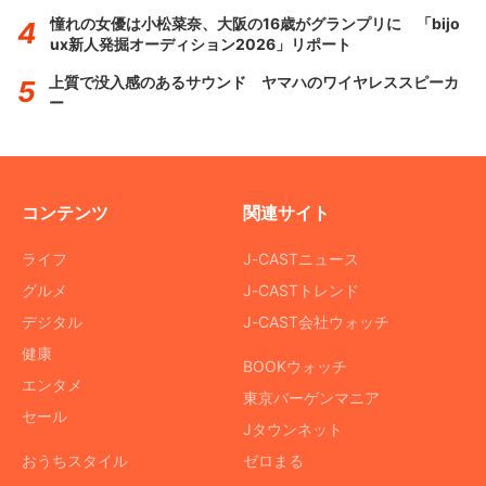
憧れの女優は小松菜奈、大阪の16歳がグランプリに 「bijo
ux新人発掘オーディション2026」リポート
上質で没入感のあるサウンド ヤマハのワイヤレススピーカ
ー
コンテンツ
関連サイト
ライフ
J-CASTニュース
グルメ
J-CASTトレンド
デジタル
J-CAST会社ウォッチ
健康
BOOKウォッチ
エンタメ
東京バーゲンマニア
セール
Jタウンネット
おうちスタイル
ゼロまる