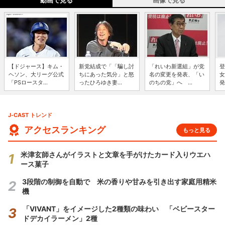
動画で見る
画像で見る
【ドジャース】キム・
新党結成で「「騙し討
「れいわ新選組」が党
登
ヘソン、大リーグ公式
ちにあった気分」と怒
名の変更を発表、「い
女
「PSロースタ...
ったひろゆき妻...
のちの党」へ ...
発
J-CAST トレンド
アクセスランキング
もっと見る
米津玄師さんがイラストと文章を手がけたカード入りウエハ
ース菓子
3段階の制御を自動で 米の香りや甘みを引き出す家庭用精米
機
「VIVANT」をイメージした2種類の味わい 「ベビースター
ドデカイラーメン」2種