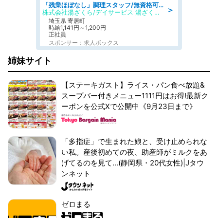
「残業ほぼなし」調理スタッフ/無資格可/正職員/日勤のみ/デイサービス/社会保障完備
＞
株式会社湯ざくら/デイサービス 湯ざくらケアリゾート
埼玉県 寄居町
時給1,141円～1,200円
正社員
スポンサー：求人ボックス
姉妹サイト
【ステーキガスト】ライス・パン食べ放題&
スープバー付きメニュー1111円はお得!最新ク
ーポンを公式Xで公開中《9月23日まで》
「多指症」で生まれた娘と、受け止められな
い私。産後初めての夜、助産師がミルクをあ
げてるのを見て...(静岡県・20代女性)|Jタウ
ンネット
ゼロまる