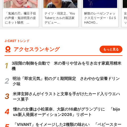
「鬼滅の刃」禰豆子役
ナイツ・塙宣之、You
解散のレペゼンフォッ
女
の声優・鬼頭明里の姿
Tuberヒカルの落語家
クス元リーダー・DJ S
利
にネット騒然 ...
デビュー...
HACHO...
ッ
J-CAST トレンド
アクセスランキング
もっと見る
3段階の制御を自動で 米の香りや甘みを引き出す家庭用精米
機
明治「即攻元気」初のグミ期間限定 さわやかな栄養ドリン
ク味
米津玄師さんがイラストと文章を手がけたカード入りウエハ
ース菓子
憧れの女優は小松菜奈、大阪の16歳がグランプリに 「bijo
ux新人発掘オーディション2026」リポート
「VIVANT」をイメージした2種類の味わい 「ベビースター