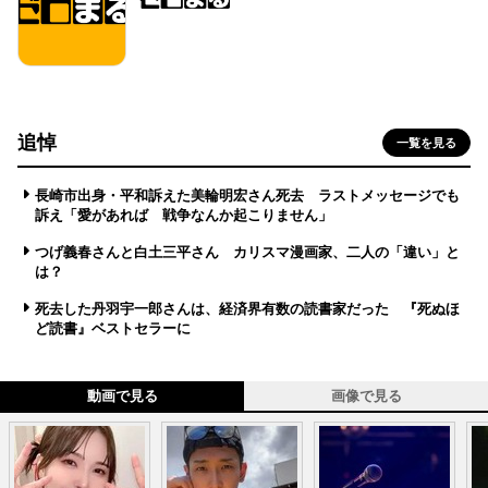
追悼
一覧を見る
長崎市出身・平和訴えた美輪明宏さん死去 ラストメッセージでも
訴え「愛があれば 戦争なんか起こりません」
つげ義春さんと白土三平さん カリスマ漫画家、二人の「違い」と
は？
死去した丹羽宇一郎さんは、経済界有数の読書家だった 『死ぬほ
ど読書』ベストセラーに
動画で見る
画像で見る