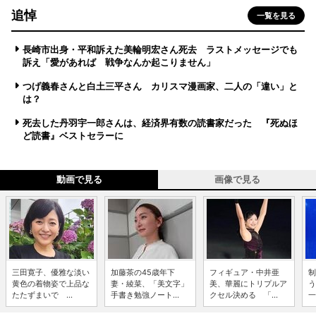
追悼
一覧を見る
長崎市出身・平和訴えた美輪明宏さん死去 ラストメッセージでも
訴え「愛があれば 戦争なんか起こりません」
つげ義春さんと白土三平さん カリスマ漫画家、二人の「違い」と
は？
死去した丹羽宇一郎さんは、経済界有数の読書家だった 『死ぬほ
ど読書』ベストセラーに
動画で見る
画像で見る
三田寛子、優雅な淡い
加藤茶の45歳年下
フィギュア・中井亜
制
黄色の着物姿で上品な
妻・綾菜、「美文字」
美、華麗にトリプルア
う
たたずまいで ...
手書き勉強ノート...
クセル決める 「...
一