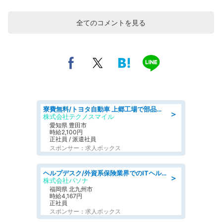
全てのコメントを見る
寮費無料/トヨタ自動車 上郷工場で部品の組立製造/tutumi
＞
株式会社テクノスマイル
愛知県 豊田市
時給2,100円
正社員 / 派遣社員
スポンサー：求人ボックス
ヘルプデスク/外資系保険業界でのITヘルプデスク業務/駅近/即日勤務可/ヘルプデスク
＞
株式会社パソナ
福岡県 北九州市
時給4,167円
正社員
スポンサー：求人ボックス