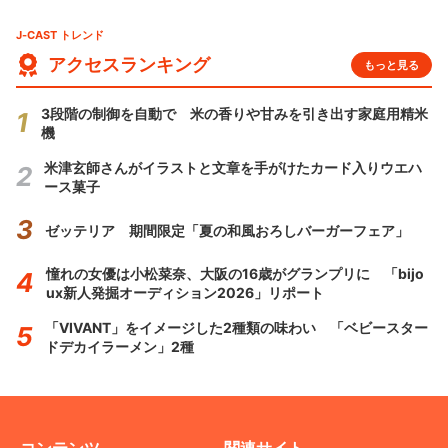
J-CAST トレンド
アクセスランキング
もっと見る
3段階の制御を自動で 米の香りや甘みを引き出す家庭用精米
機
米津玄師さんがイラストと文章を手がけたカード入りウエハ
ース菓子
ゼッテリア 期間限定「夏の和風おろしバーガーフェア」
憧れの女優は小松菜奈、大阪の16歳がグランプリに 「bijo
ux新人発掘オーディション2026」リポート
「VIVANT」をイメージした2種類の味わい 「ベビースター
ドデカイラーメン」2種