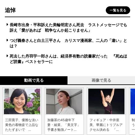
追悼
一覧を見る
長崎市出身・平和訴えた美輪明宏さん死去 ラストメッセージでも
訴え「愛があれば 戦争なんか起こりません」
つげ義春さんと白土三平さん カリスマ漫画家、二人の「違い」と
は？
死去した丹羽宇一郎さんは、経済界有数の読書家だった 『死ぬほ
ど読書』ベストセラーに
動画で見る
画像で見る
三田寛子、優雅な淡い
加藤茶の45歳年下
フィギュア・中井亜
制
黄色の着物姿で上品な
妻・綾菜、「美文字」
美、華麗にトリプルア
う
たたずまいで ...
手書き勉強ノート...
クセル決める 「...
一