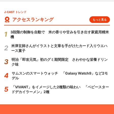
J-CAST トレンド
アクセスランキング
もっと見る
3段階の制御を自動で 米の香りや甘みを引き出す家庭用精米
機
米津玄師さんがイラストと文章を手がけたカード入りウエハ
ース菓子
明治「即攻元気」初のグミ期間限定 さわやかな栄養ドリン
ク味
サムスンのスマートウォッチ 「Galaxy Watch9」など2モ
デル
「VIVANT」をイメージした2種類の味わい 「ベビースター
ドデカイラーメン」2種