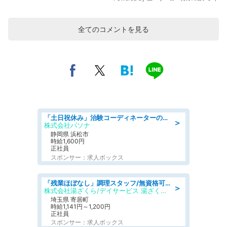
全てのコメントを見る
「土日祝休み」治験コーディネーターのお仕事/未経験OK
＞
株式会社パソナ
静岡県 浜松市
時給1,600円
正社員
スポンサー：求人ボックス
「残業ほぼなし」調理スタッフ/無資格可/正職員/日勤のみ/デイサービス/社会保障完備
＞
株式会社湯ざくら/デイサービス 湯ざくらケアリゾート
埼玉県 寄居町
時給1,141円～1,200円
正社員
スポンサー：求人ボックス