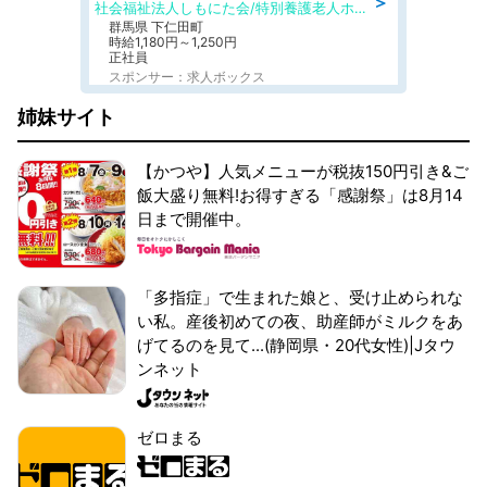
＞
社会福祉法人しもにた会/特別養護老人ホーム かぶらの里
群馬県 下仁田町
時給1,180円～1,250円
正社員
スポンサー：求人ボックス
姉妹サイト
【かつや】人気メニューが税抜150円引き&ご
飯大盛り無料!お得すぎる「感謝祭」は8月14
日まで開催中。
「多指症」で生まれた娘と、受け止められな
い私。産後初めての夜、助産師がミルクをあ
げてるのを見て...(静岡県・20代女性)|Jタウ
ンネット
ゼロまる