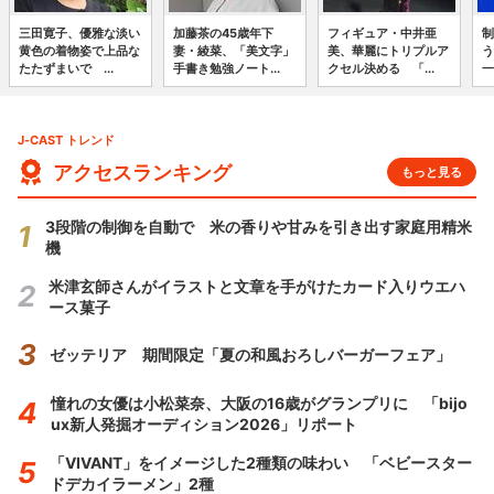
三田寛子、優雅な淡い
加藤茶の45歳年下
フィギュア・中井亜
制
黄色の着物姿で上品な
妻・綾菜、「美文字」
美、華麗にトリプルア
う
たたずまいで ...
手書き勉強ノート...
クセル決める 「...
一
J-CAST トレンド
アクセスランキング
もっと見る
3段階の制御を自動で 米の香りや甘みを引き出す家庭用精米
機
米津玄師さんがイラストと文章を手がけたカード入りウエハ
ース菓子
ゼッテリア 期間限定「夏の和風おろしバーガーフェア」
憧れの女優は小松菜奈、大阪の16歳がグランプリに 「bijo
ux新人発掘オーディション2026」リポート
「VIVANT」をイメージした2種類の味わい 「ベビースター
ドデカイラーメン」2種