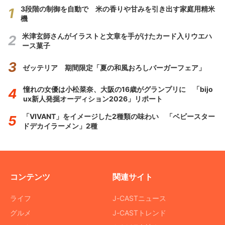
3段階の制御を自動で 米の香りや甘みを引き出す家庭用精米
機
米津玄師さんがイラストと文章を手がけたカード入りウエハ
ース菓子
ゼッテリア 期間限定「夏の和風おろしバーガーフェア」
憧れの女優は小松菜奈、大阪の16歳がグランプリに 「bijo
ux新人発掘オーディション2026」リポート
「VIVANT」をイメージした2種類の味わい 「ベビースター
ドデカイラーメン」2種
コンテンツ
関連サイト
ライフ
J-CASTニュース
グルメ
J-CASTトレンド