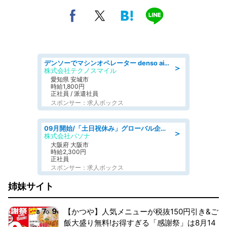
デンソーでマシンオペレーター denso aichi
＞
株式会社テクノスマイル
愛知県 安城市
時給1,800円
正社員 / 派遣社員
スポンサー：求人ボックス
09月開始/「土日祝休み」グローバル企業での産業保健のお仕事/保健師/高時給/残業なし/服装自由
＞
株式会社パソナ
大阪府 大阪市
時給2,300円
正社員
スポンサー：求人ボックス
姉妹サイト
【かつや】人気メニューが税抜150円引き&ご
飯大盛り無料!お得すぎる「感謝祭」は8月14