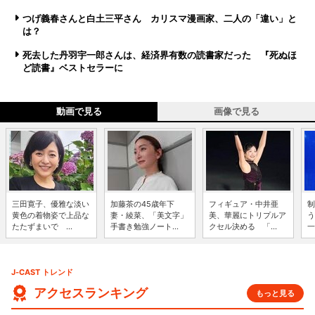
つげ義春さんと白土三平さん カリスマ漫画家、二人の「違い」と
は？
死去した丹羽宇一郎さんは、経済界有数の読書家だった 『死ぬほ
ど読書』ベストセラーに
動画で見る
画像で見る
三田寛子、優雅な淡い
加藤茶の45歳年下
フィギュア・中井亜
制
黄色の着物姿で上品な
妻・綾菜、「美文字」
美、華麗にトリプルア
う
たたずまいで ...
手書き勉強ノート...
クセル決める 「...
一
J-CAST トレンド
アクセスランキング
もっと見る