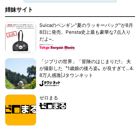
姉妹サイト
Suicaのペンギン"夏のラッキーバッグ"が8月
8日に発売。Pensta史上最も豪華な7点入り
だよ~。
「ジブリの世界」「冒険のはじまりだ!」 夫
が撮影した〝1歳娘の後ろ姿〟が良すぎて...4.
8万人感激|Jタウンネット
ゼロまる