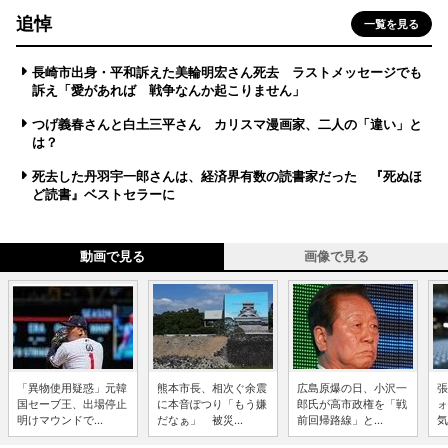
追悼
一覧を見る
長崎市出身・平和訴えた美輪明宏さん死去 ラストメッセージでも
訴え「愛があれば 戦争なんか起こりません」
つげ義春さんと白土三平さん カリスマ漫画家、二人の「違い」と
は？
死去した丹羽宇一郎さんは、経済界有数の読書家だった 『死ぬほ
ど読書』ベストセラーに
動画で見る
画像で見る
「異物使用疑惑」元韓
熊本市長、相次ぐ余震
広島原爆の日、小沢一
張
国セーブ王、出場停止
に本音ぽつり「もう嫌
郎氏が高市政権を「戦
ォ
明けマウンドで...
だなぁ」 被災...
前回帰路線」と...
気