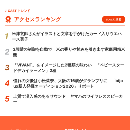
J-CAST トレンド
アクセスランキング
もっと見る
米津玄師さんがイラストと文章を手がけたカード入りウエハ
ース菓子
3段階の制御を自動で 米の香りや甘みを引き出す家庭用精米
機
「VIVANT」をイメージした2種類の味わい 「ベビースター
ドデカイラーメン」2種
憧れの女優は小松菜奈、大阪の16歳がグランプリに 「bijo
ux新人発掘オーディション2026」リポート
上質で没入感のあるサウンド ヤマハのワイヤレススピーカ
ー