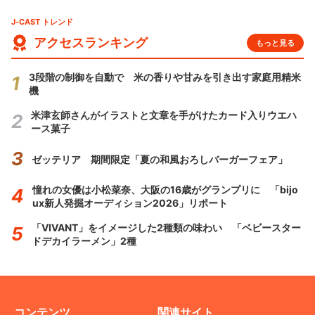
J-CAST トレンド
アクセスランキング
もっと見る
3段階の制御を自動で 米の香りや甘みを引き出す家庭用精米
機
米津玄師さんがイラストと文章を手がけたカード入りウエハ
ース菓子
ゼッテリア 期間限定「夏の和風おろしバーガーフェア」
憧れの女優は小松菜奈、大阪の16歳がグランプリに 「bijo
ux新人発掘オーディション2026」リポート
「VIVANT」をイメージした2種類の味わい 「ベビースター
ドデカイラーメン」2種
コンテンツ
関連サイト