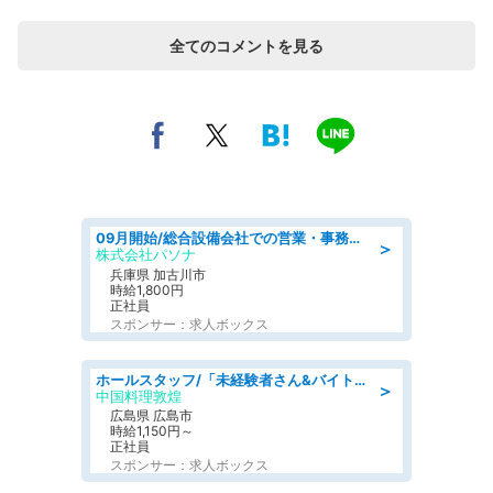
全てのコメントを見る
09月開始/総合設備会社での営業・事務のお仕事/車通勤可/賞与あり/営業/営業事務
＞
株式会社パソナ
兵庫県 加古川市
時給1,800円
正社員
スポンサー：求人ボックス
ホールスタッフ/「未経験者さん&バイトデビューも大歓迎」残業ほぼなし×1日3時間〜勤務OK!フォロー体制も充実/広島県/広島市南区
＞
中国料理敦煌
広島県 広島市
時給1,150円～
正社員
スポンサー：求人ボックス