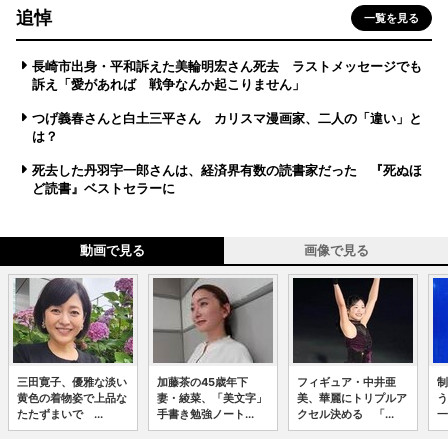
追悼
一覧を見る
長崎市出身・平和訴えた美輪明宏さん死去 ラストメッセージでも
訴え「愛があれば 戦争なんか起こりません」
つげ義春さんと白土三平さん カリスマ漫画家、二人の「違い」と
は？
死去した丹羽宇一郎さんは、経済界有数の読書家だった 『死ぬほ
ど読書』ベストセラーに
動画で見る
画像で見る
三田寛子、優雅な淡い
加藤茶の45歳年下
フィギュア・中井亜
制
黄色の着物姿で上品な
妻・綾菜、「美文字」
美、華麗にトリプルア
う
たたずまいで ...
手書き勉強ノート...
クセル決める 「...
一