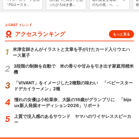
「PSロースタ...
ったひろゆき妻...
のちの党」へ ...
発
J-CAST トレンド
アクセスランキング
もっと見る
米津玄師さんがイラストと文章を手がけたカード入りウエハ
ース菓子
3段階の制御を自動で 米の香りや甘みを引き出す家庭用精米
機
「VIVANT」をイメージした2種類の味わい 「ベビースター
ドデカイラーメン」2種
憧れの女優は小松菜奈、大阪の16歳がグランプリに 「bijo
ux新人発掘オーディション2026」リポート
上質で没入感のあるサウンド ヤマハのワイヤレススピーカ
ー