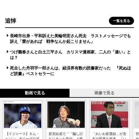
追悼
一覧を見る
長崎市出身・平和訴えた美輪明宏さん死去 ラストメッセージでも
訴え「愛があれば 戦争なんか起こりません」
つげ義春さんと白土三平さん カリスマ漫画家、二人の「違い」と
は？
死去した丹羽宇一郎さんは、経済界有数の読書家だった 『死ぬほ
ど読書』ベストセラーに
動画で見る
画像で見る
【ドジャース】キム・
新党結成で「「騙し討
「れいわ新選組」が党
登
ヘソン、大リーグ公式
ちにあった気分」と怒
名の変更を発表、「い
女