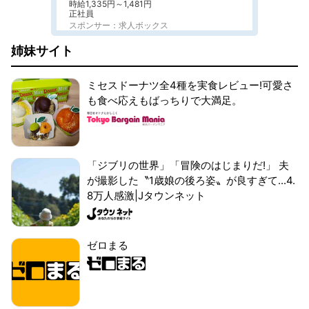
時給1,335円～1,481円
正社員
スポンサー：求人ボックス
姉妹サイト
ミセスドーナツ全4種を実食レビュー!可愛さ
も食べ応えもばっちりで大満足。
「ジブリの世界」「冒険のはじまりだ!」 夫
が撮影した〝1歳娘の後ろ姿〟が良すぎて...4.
8万人感激|Jタウンネット
ゼロまる