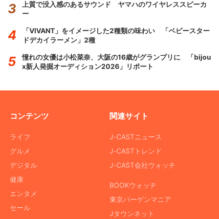
上質で没入感のあるサウンド ヤマハのワイヤレススピーカ
ー
「VIVANT」をイメージした2種類の味わい 「ベビースター
ドデカイラーメン」2種
憧れの女優は小松菜奈、大阪の16歳がグランプリに 「bijou
x新人発掘オーディション2026」リポート
コンテンツ
関連サイト
ライフ
J-CASTニュース
グルメ
J-CASTトレンド
デジタル
J-CAST会社ウォッチ
健康
BOOKウォッチ
エンタメ
東京バーゲンマニア
セール
Jタウンネット