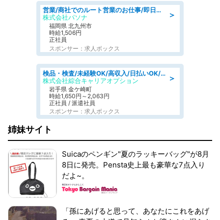
営業/商社でのルート営業のお仕事/即日勤務可/車通勤可/営業
＞
株式会社パソナ
福岡県 北九州市
時給1,506円
正社員
スポンサー：求人ボックス
検品・検査/未経験OK/高収入/日払いOK/交替制/20・30・40代活躍中
＞
株式会社綜合キャリアオプション
岩手県 金ケ崎町
時給1,650円～2,063円
正社員 / 派遣社員
スポンサー：求人ボックス
姉妹サイト
Suicaのペンギン"夏のラッキーバッグ"が8月
8日に発売。Pensta史上最も豪華な7点入り
だよ~。
「孫にあげると思って、あなたにこれをあげ