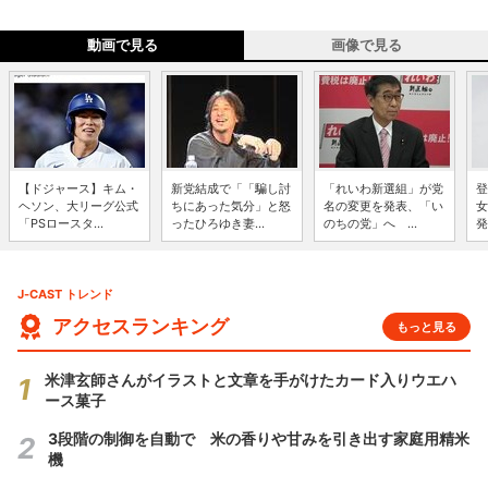
動画で見る
画像で見る
【ドジャース】キム・
新党結成で「「騙し討
「れいわ新選組」が党
登
ヘソン、大リーグ公式
ちにあった気分」と怒
名の変更を発表、「い
女
「PSロースタ...
ったひろゆき妻...
のちの党」へ ...
発
J-CAST トレンド
アクセスランキング
もっと見る
米津玄師さんがイラストと文章を手がけたカード入りウエハ
ース菓子
3段階の制御を自動で 米の香りや甘みを引き出す家庭用精米
機