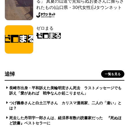
る」 真夏の山道で見知らぬお婆さんに握らさ
れたもの(山口県・30代女性)|Jタウンネット
ゼロまる
追悼
一覧を見る
長崎市出身・平和訴えた美輪明宏さん死去 ラストメッセージでも
訴え「愛があれば 戦争なんか起こりません」
つげ義春さんと白土三平さん カリスマ漫画家、二人の「違い」と
は？
死去した丹羽宇一郎さんは、経済界有数の読書家だった 『死ぬほ
ど読書』ベストセラーに