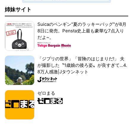
姉妹サイト
Suicaのペンギン"夏のラッキーバッグ"が8月
8日に発売。Pensta史上最も豪華な7点入り
だよ~。
「ジブリの世界」「冒険のはじまりだ!」 夫
が撮影した〝1歳娘の後ろ姿〟が良すぎて...4.
8万人感激|Jタウンネット
ゼロまる