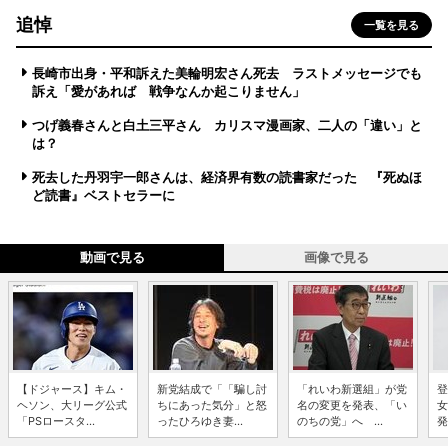
追悼
一覧を見る
長崎市出身・平和訴えた美輪明宏さん死去 ラストメッセージでも
訴え「愛があれば 戦争なんか起こりません」
つげ義春さんと白土三平さん カリスマ漫画家、二人の「違い」と
は？
死去した丹羽宇一郎さんは、経済界有数の読書家だった 『死ぬほ
ど読書』ベストセラーに
動画で見る
画像で見る
【ドジャース】キム・
新党結成で「「騙し討
「れいわ新選組」が党
登
ヘソン、大リーグ公式
ちにあった気分」と怒
名の変更を発表、「い
女
「PSロースタ...
ったひろゆき妻...
のちの党」へ ...
発