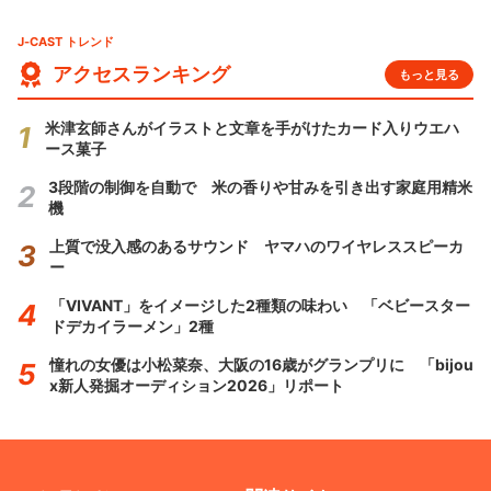
J-CAST トレンド
アクセスランキング
もっと見る
米津玄師さんがイラストと文章を手がけたカード入りウエハ
ース菓子
3段階の制御を自動で 米の香りや甘みを引き出す家庭用精米
機
上質で没入感のあるサウンド ヤマハのワイヤレススピーカ
ー
「VIVANT」をイメージした2種類の味わい 「ベビースター
ドデカイラーメン」2種
憧れの女優は小松菜奈、大阪の16歳がグランプリに 「bijou
x新人発掘オーディション2026」リポート