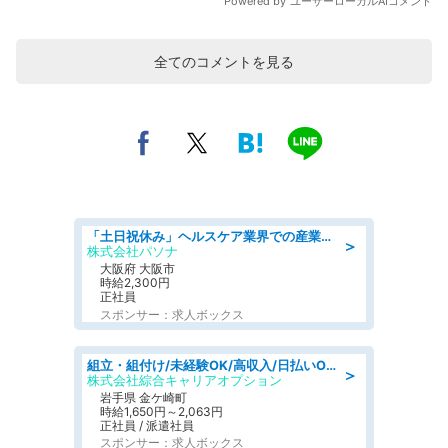
全てのコメントを見る
「土日祝休み」ヘルスケア業界での産業保健師業務/看護師/高時給/要資格:正看護師
＞
株式会社パソナ
大阪府 大阪市
時給2,300円
正社員
スポンサー：求人ボックス
組立・組付け/未経験OK/高収入/日払いOK/交替制/20・30・40代活躍中
＞
株式会社綜合キャリアオプション
岩手県 金ケ崎町
時給1,650円～2,063円
正社員 / 派遣社員
スポンサー：求人ボックス