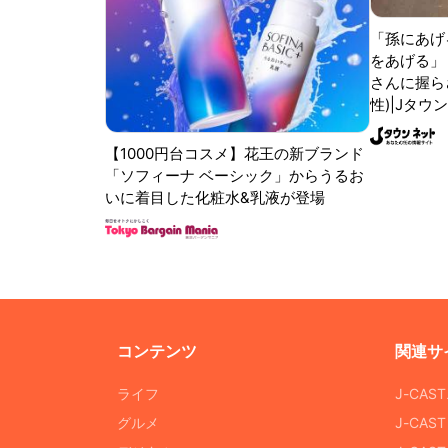
「孫にあげ
をあげる」
さんに握ら
性)|Jタウ
【1000円台コスメ】花王の新ブランド
「ソフィーナ ベーシック」からうるお
いに着目した化粧水&乳液が登場
コンテンツ
関連サ
ライフ
J-CAS
グルメ
J-CAS