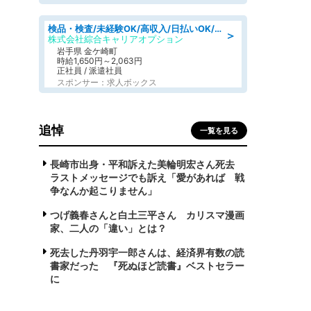
検品・検査/未経験OK/高収入/日払いOK/交替制/20・30・40代活躍中
＞
株式会社綜合キャリアオプション
岩手県 金ケ崎町
時給1,650円～2,063円
正社員 / 派遣社員
スポンサー：求人ボックス
追悼
一覧を見る
長崎市出身・平和訴えた美輪明宏さん死去
ラストメッセージでも訴え「愛があれば 戦
争なんか起こりません」
つげ義春さんと白土三平さん カリスマ漫画
家、二人の「違い」とは？
死去した丹羽宇一郎さんは、経済界有数の読
書家だった 『死ぬほど読書』ベストセラー
に