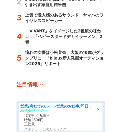
引き出す家庭用精米機
上質で没入感のあるサウンド ヤマハのワ
イヤレススピーカー
「VIVANT」をイメージした2種類の味わ
い 「ベビースタードデカイラーメン」2
種
憧れの女優は小松菜奈、大阪の16歳がグラ
ンプリに 「bijoux新人発掘オーディショ
ン2026」リポート
注目情報
PR
営業/商社でのルート営業のお仕事/即日勤務可/車通勤可/営業
＞
株式会社パソナ
福岡県 北九州市
時給1,506円
正社員
スポンサー：求人ボックス