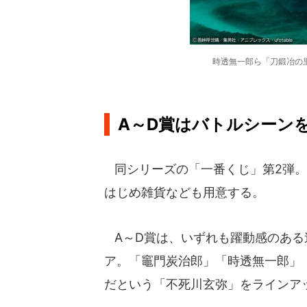
時透無一郎ら「刀鍛冶の
A～D賞はバトルシーン
同シリーズの「一番くじ」第2弾。
はじめ雑貨なども用意する。
A～D賞は、いずれも躍動感のある
ア。「竈門炭治郎」「時透無一郎」
だという「不死川玄弥」をラインア