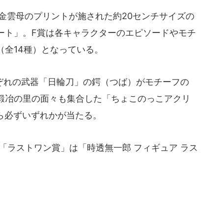
金雲母のプリントが施された約20センチサイズの
ート」。F賞は各キャラクターのエピソードやモチ
（全14種）となっている。
れの武器「日輪刀」の鍔（つば）がモチーフの
鍛冶の里の面々も集合した「ちょこのっこアクリ
ら必ずいずれかが当たる。
「ラストワン賞」は「時透無一郎 フィギュア ラス