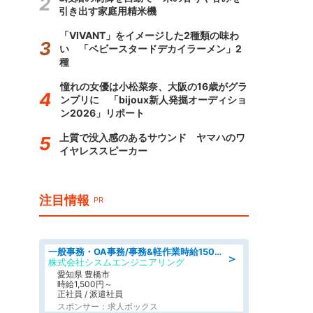
引き出す家庭用精米機
「VIVANT」をイメージした2種類の味わ
い 「ベビースタードデカイラーメン」2
種
憧れの女優は小松菜奈、大阪の16歳がグラ
ンプリに 「bijoux新人発掘オーディショ
ン2026」リポート
上質で没入感のあるサウンド ヤマハのワ
イヤレススピーカー
注目情報
PR
一般事務・OA事務/事務&軽作業時給1500円土日祝休み各種社保完備
＞
株式会社シスムエンジニアリング
愛知県 豊橋市
時給1,500円～
正社員 / 派遣社員
スポンサー：求人ボックス