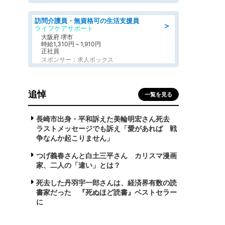
訪問介護員・無資格可の生活支援員
＞
ライフケアサポート
大阪府 堺市
時給1,310円～1,910円
正社員
スポンサー：求人ボックス
追悼
一覧を見る
長崎市出身・平和訴えた美輪明宏さん死去
ラストメッセージでも訴え「愛があれば 戦
争なんか起こりません」
つげ義春さんと白土三平さん カリスマ漫画
家、二人の「違い」とは？
死去した丹羽宇一郎さんは、経済界有数の読
書家だった 『死ぬほど読書』ベストセラー
に