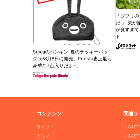
「ジブリの
だ!」 夫
が良すぎて.
ト
Suicaのペンギン"夏のラッキーバッ
グ"が8月8日に発売。Pensta史上最も
豪華な7点入りだよ~。
コンテンツ
関連サ
ライフ
J-CAS
グルメ
J-CAS