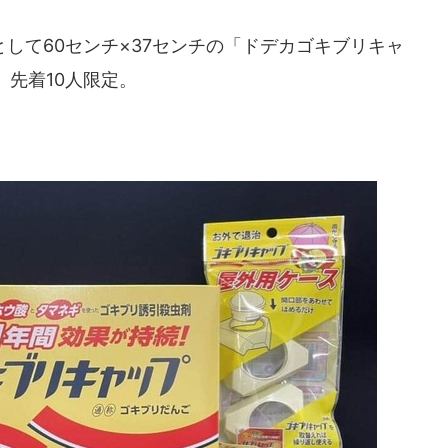
して60センチ×37センチの「ドデカゴキブリキャ
先着10人限定。