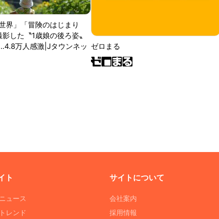
世界」「冒険のはじまり
が撮影した〝1歳娘の後ろ姿〟
ゼロまる
..4.8万人感激|Jタウンネッ
イト
サイトについて
Tニュース
会社案内
Tトレンド
採用情報