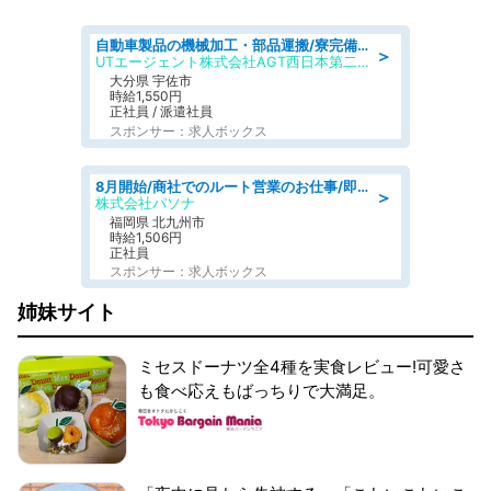
自動車製品の機械加工・部品運搬/寮完備/日払い/工場・製造
＞
UTエージェント株式会社AGT西日本第二CU
大分県 宇佐市
時給1,550円
正社員 / 派遣社員
スポンサー：求人ボックス
8月開始/商社でのルート営業のお仕事/即日勤務可/車通勤可/営業
＞
株式会社パソナ
福岡県 北九州市
時給1,506円
正社員
スポンサー：求人ボックス
姉妹サイト
ミセスドーナツ全4種を実食レビュー!可愛さ
も食べ応えもばっちりで大満足。