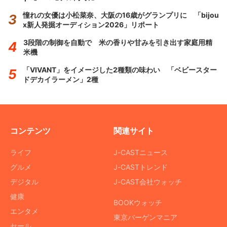
憧れの女優は小松菜奈、大阪の16歳がグランプリに 「bijou
x新人発掘オーディション2026」リポート
3段階の制御を自動で 米の香りや甘みを引き出す家庭用精
米機
「VIVANT」をイメージした2種類の味わい 「ベビースター
ドデカイラーメン」2種
コンテンツ
関連サイト
ライフ
J-CASTニュース
グルメ
J-CASTトレンド
デジタル
J-CAST会社ウォッチ
健康
BOOKウォッチ
エンタメ
東京バーゲンマニア
セール