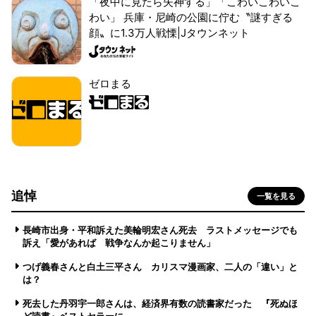
「夜中に見たら失神する」「こわいこわいこ
わい」 兵庫・尼崎の公園に佇む〝謎すぎる
顔〟に1.3万人戦慄|Jタウンネット
ゼロまる
追悼
一覧を見る
長崎市出身・平和訴えた美輪明宏さん死去 ラストメッセージでも
訴え「愛があれば 戦争なんか起こりません」
つげ義春さんと白土三平さん カリスマ漫画家、二人の「違い」と
は？
死去した丹羽宇一郎さんは、経済界有数の読書家だった 『死ぬほ