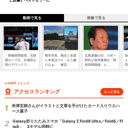
ど読書』ベストセラーに
動画で見る
画像で見る
「異物使用疑惑」元韓
熊本市長、相次ぐ余震
広島原爆の日、小沢一
張
国セーブ王、出場停止
に本音ぽつり「もう嫌
郎氏が高市政権を「戦
ォ
明けマウンドで...
だなぁ」 被災...
前回帰路線」と...
気
J-CAST トレンド
アクセスランキング
もっと見る
米津玄師さんがイラストと文章を手がけたカード入りウエハ
ース菓子
Galaxy折りたたみスマホ「Galaxy Z Fold8 Ultra／Fold8／Fl
ip8」 3モデル同時に