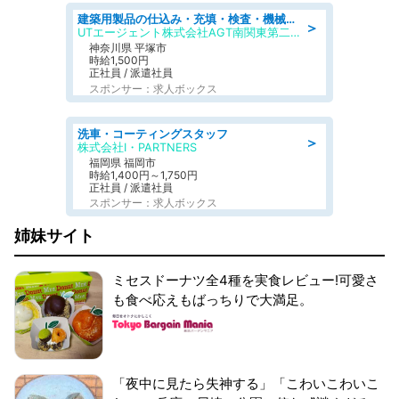
建築用製品の仕込み・充填・検査・機械操作/寮完備/日払い/工場・製造
＞
UTエージェント株式会社AGT南関東第二CU
神奈川県 平塚市
時給1,500円
正社員 / 派遣社員
スポンサー：求人ボックス
洗車・コーティングスタッフ
＞
株式会社I・PARTNERS
福岡県 福岡市
時給1,400円～1,750円
正社員 / 派遣社員
スポンサー：求人ボックス
姉妹サイト
ミセスドーナツ全4種を実食レビュー!可愛さ
も食べ応えもばっちりで大満足。
「夜中に見たら失神する」「こわいこわいこ