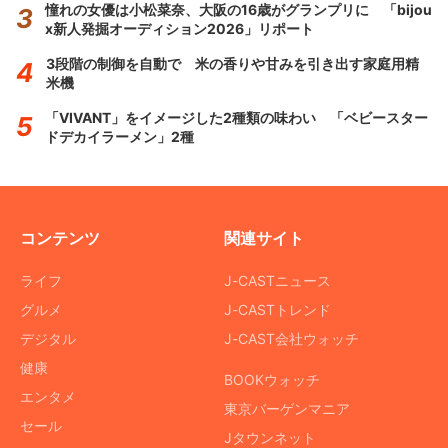
憧れの女優は小松菜奈、大阪の16歳がグランプリに 「bijou
x新人発掘オーディション2026」リポート
3段階の制御を自動で 米の香りや甘みを引き出す家庭用精
米機
「VIVANT」をイメージした2種類の味わい 「ベビースター
ドデカイラーメン」2種
コンテンツ
関連サイト
ライフ
J-CASTニュース
グルメ
J-CASTトレンド
デジタル
J-CAST会社ウォッチ
健康
BOOKウォッチ
エンタメ
東京バーゲンマニア
セール
Jタウンネット