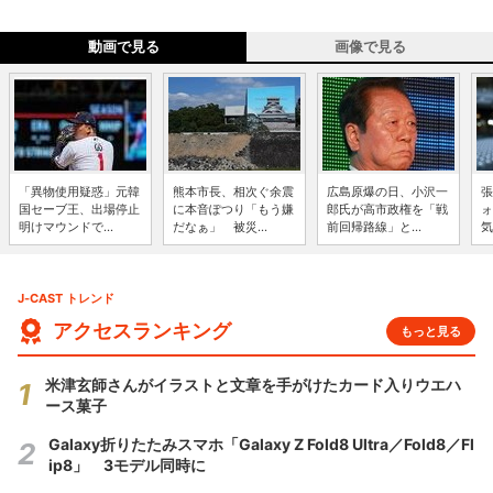
動画で見る
画像で見る
「異物使用疑惑」元韓
熊本市長、相次ぐ余震
広島原爆の日、小沢一
張
国セーブ王、出場停止
に本音ぽつり「もう嫌
郎氏が高市政権を「戦
ォ
明けマウンドで...
だなぁ」 被災...
前回帰路線」と...
気
J-CAST トレンド
アクセスランキング
もっと見る
米津玄師さんがイラストと文章を手がけたカード入りウエハ
ース菓子
Galaxy折りたたみスマホ「Galaxy Z Fold8 Ultra／Fold8／Fl
ip8」 3モデル同時に