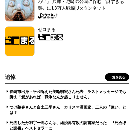
わい」 兵庫・尼崎の公園に佇む〝謎すぎる
顔〟に1.3万人戦慄|Jタウンネット
ゼロまる
追悼
一覧を見る
長崎市出身・平和訴えた美輪明宏さん死去 ラストメッセージでも
訴え「愛があれば 戦争なんか起こりません」
つげ義春さんと白土三平さん カリスマ漫画家、二人の「違い」と
は？
死去した丹羽宇一郎さんは、経済界有数の読書家だった 『死ぬほ
ど読書』ベストセラーに