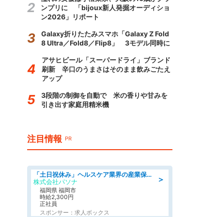
ンプリに 「bijoux新人発掘オーディショ
ン2026」リポート
Galaxy折りたたみスマホ「Galaxy Z Fold
8 Ultra／Fold8／Flip8」 3モデル同時に
アサヒビール「スーパードライ」ブランド
刷新 辛口のうまさはそのまま飲みごたえ
アップ
3段階の制御を自動で 米の香りや甘みを
引き出す家庭用精米機
注目情報
PR
「土日祝休み」ヘルスケア業界の産業保健師/高時給/未経験OK/要資格:保健師、正看護師
＞
株式会社パソナ
福岡県 福岡市
時給2,300円
正社員
スポンサー：求人ボックス