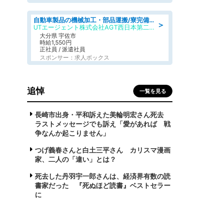
自動車製品の機械加工・部品運搬/寮完備/日払い/工場・製造
＞
UTエージェント株式会社AGT西日本第二CU
大分県 宇佐市
時給1,550円
正社員 / 派遣社員
スポンサー：求人ボックス
追悼
一覧を見る
長崎市出身・平和訴えた美輪明宏さん死去
ラストメッセージでも訴え「愛があれば 戦
争なんか起こりません」
つげ義春さんと白土三平さん カリスマ漫画
家、二人の「違い」とは？
死去した丹羽宇一郎さんは、経済界有数の読
書家だった 『死ぬほど読書』ベストセラー
に