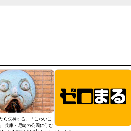
たら失神する」「こわいこ
」 兵庫・尼崎の公園に佇む