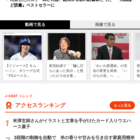
ど読書』ベストセラーに
動画で見る
画像で見る
【ドジャース】キム・
新党結成で「「騙し討
「れいわ新選組」が党
登
ヘソン、大リーグ公式
ちにあった気分」と怒
名の変更を発表、「い
女
「PSロースタ...
ったひろゆき妻...
のちの党」へ ...
発
J-CAST トレンド
アクセスランキング
もっと見る
米津玄師さんがイラストと文章を手がけたカード入りウエハ
ース菓子
3段階の制御を自動で 米の香りや甘みを引き出す家庭用精米