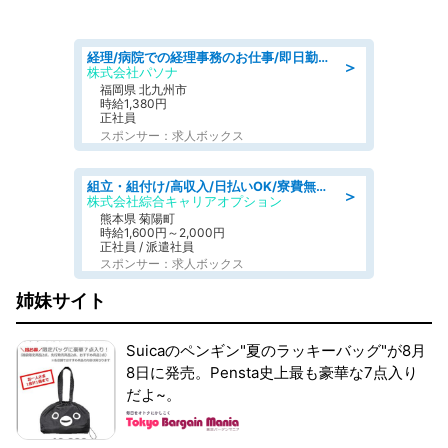
経理/病院での経理事務のお仕事/即日勤務可/車通勤可/経理/一般事務
＞
株式会社パソナ
福岡県 北九州市
時給1,380円
正社員
スポンサー：求人ボックス
組立・組付け/高収入/日払いOK/寮費無料/交替制/20・30・40代活躍中
＞
株式会社綜合キャリアオプション
熊本県 菊陽町
時給1,600円～2,000円
正社員 / 派遣社員
スポンサー：求人ボックス
姉妹サイト
Suicaのペンギン"夏のラッキーバッグ"が8月
8日に発売。Pensta史上最も豪華な7点入り
だよ~。