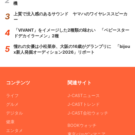
機
上質で没入感のあるサウンド ヤマハのワイヤレススピーカ
ー
「VIVANT」をイメージした2種類の味わい 「ベビースター
ドデカイラーメン」2種
憧れの女優は小松菜奈、大阪の16歳がグランプリに 「bijou
x新人発掘オーディション2026」リポート
コンテンツ
関連サイト
ライフ
J-CASTニュース
グルメ
J-CASTトレンド
デジタル
J-CAST会社ウォッチ
健康
BOOKウォッチ
エンタメ
東京バーゲンマニア