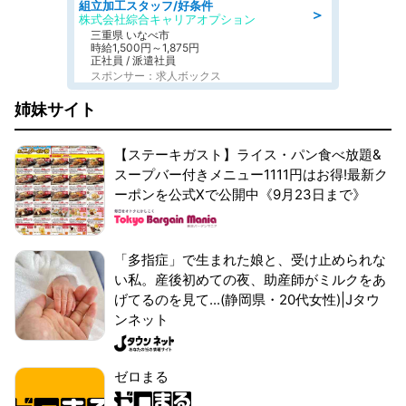
組立加工スタッフ/好条件
＞
株式会社綜合キャリアオプション
三重県 いなべ市
時給1,500円～1,875円
正社員 / 派遣社員
スポンサー：求人ボックス
姉妹サイト
【ステーキガスト】ライス・パン食べ放題&
スープバー付きメニュー1111円はお得!最新ク
ーポンを公式Xで公開中《9月23日まで》
「多指症」で生まれた娘と、受け止められな
い私。産後初めての夜、助産師がミルクをあ
げてるのを見て...(静岡県・20代女性)|Jタウ
ンネット
ゼロまる