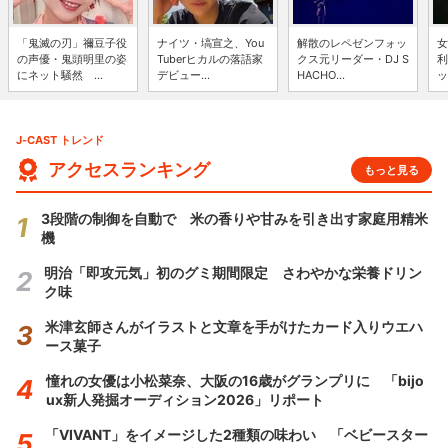
「鬼滅の刃」禰豆子役
ナイツ・塙宣之、You
解散のレペゼンフォッ
女
の声優・鬼頭明里の姿
Tuberヒカルの落語家
クス元リーダー・DJ S
利
にネット騒然 ...
デビュー...
HACHO...
ッ
J-CAST トレンド
アクセスランキング
もっと見る
3段階の制御を自動で 米の香りや甘みを引き出す家庭用精米
機
明治「即攻元気」初のグミ期間限定 さわやかな栄養ドリン
ク味
米津玄師さんがイラストと文章を手がけたカード入りウエハ
ース菓子
憧れの女優は小松菜奈、大阪の16歳がグランプリに 「bijo
ux新人発掘オーディション2026」リポート
「VIVANT」をイメージした2種類の味わい 「ベビースター