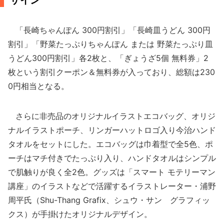
ザイン
「長崎ちゃんぽん 300円割引」「長崎皿うどん 300円
割引」「野菜たっぷりちゃんぽん または 野菜たっぷり皿
うどん300円割引」各2枚と、「ぎょうざ5個 無料券」2
枚という割引クーポン＆無料券が入っており、総額は230
0円相当となる。
さらに非売品のオリジナルイラストエコバッグ、オリジ
ナルイラストポーチ、リンガーハットロゴ入り今治ハンド
タオルをセットにした。エコバッグは巾着型で全5色、ポ
ーチはマチ付きでたっぷり入り、ハンドタオルはシンプル
で肌触りが良く全2色。グッズは「スマート モテリーマン
講座」のイラストなどで活躍するイラストレーター・浦野
周平氏（Shu-Thang Grafix、シュウ・サン グラフィッ
クス）が手掛けたオリジナルデザイン。