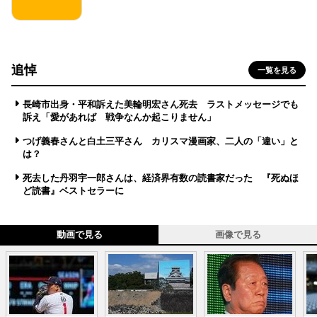
追悼
一覧を見る
長崎市出身・平和訴えた美輪明宏さん死去 ラストメッセージでも
訴え「愛があれば 戦争なんか起こりません」
つげ義春さんと白土三平さん カリスマ漫画家、二人の「違い」と
は？
死去した丹羽宇一郎さんは、経済界有数の読書家だった 『死ぬほ
ど読書』ベストセラーに
動画で見る
画像で見る