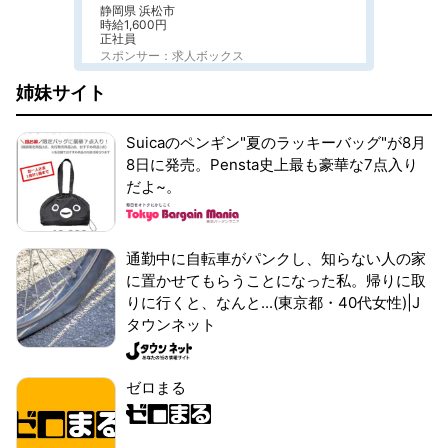
静岡県 浜松市
時給1,600円
正社員
スポンサー：求人ボックス
姉妹サイト
Suicaのペンギン"夏のラッキーバッグ"が8月
8日に発売。Pensta史上最も豪華な7点入り
だよ~。
通勤中に自転車がパンクし、知らない人の家
に置かせてもらうことになった私。帰りに取
りに行くと、なんと...(東京都・40代女性)|J
タウンネット
ゼロまる