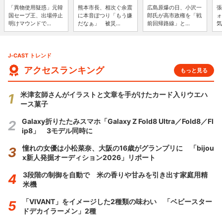
「異物使用疑惑」元韓
熊本市長、相次ぐ余震
広島原爆の日、小沢一
張
国セーブ王、出場停止
に本音ぽつり「もう嫌
郎氏が高市政権を「戦
ォ
明けマウンドで...
だなぁ」 被災...
前回帰路線」と...
気
J-CAST トレンド
アクセスランキング
もっと見る
米津玄師さんがイラストと文章を手がけたカード入りウエハ
ース菓子
Galaxy折りたたみスマホ「Galaxy Z Fold8 Ultra／Fold8／Fl
ip8」 3モデル同時に
憧れの女優は小松菜奈、大阪の16歳がグランプリに 「bijou
x新人発掘オーディション2026」リポート
3段階の制御を自動で 米の香りや甘みを引き出す家庭用精
米機
「VIVANT」をイメージした2種類の味わい 「ベビースター
ドデカイラーメン」2種