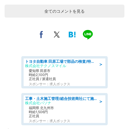
全てのコメントを見る
トヨタ自動車 田原工場で部品の検査/特典168万/tutumi
＞
株式会社テクノスマイル
愛知県 田原市
時給2,100円
正社員 / 派遣社員
スポンサー：求人ボックス
工事・土木施工管理/総合技術商社にて施工管理のお仕事/即日勤務可/車通勤可/工事・土木施工管理/生産・品質管理
＞
株式会社パソナ
福岡県 北九州市
時給1,506円
正社員
スポンサー：求人ボックス