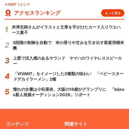
J-CAST トレンド
アクセスランキング
もっと見る
米津玄師さんがイラストと文章を手がけたカード入りウエハ
ース菓子
3段階の制御を自動で 米の香りや甘みを引き出す家庭用精米
機
上質で没入感のあるサウンド ヤマハのワイヤレススピーカ
ー
「VIVANT」をイメージした2種類の味わい 「ベビースター
ドデカイラーメン」2種
憧れの女優は小松菜奈、大阪の16歳がグランプリに 「bijou
x新人発掘オーディション2026」リポート
コンテンツ
関連サイト