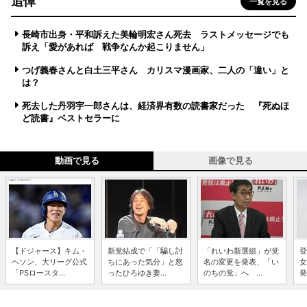
追悼
一覧を見る
長崎市出身・平和訴えた美輪明宏さん死去 ラストメッセージでも
訴え「愛があれば 戦争なんか起こりません」
つげ義春さんと白土三平さん カリスマ漫画家、二人の「違い」と
は？
死去した丹羽宇一郎さんは、経済界有数の読書家だった 『死ぬほ
ど読書』ベストセラーに
動画で見る
画像で見る
【ドジャース】キム・
新党結成で「「騙し討
「れいわ新選組」が党
登
ヘソン、大リーグ公式
ちにあった気分」と怒
名の変更を発表、「い
女
「PSロースタ...
ったひろゆき妻...
のちの党」へ ...
発