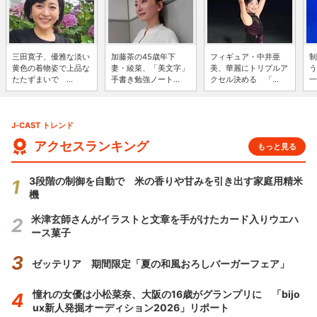
三田寛子、優雅な淡い
加藤茶の45歳年下
フィギュア・中井亜
制
黄色の着物姿で上品な
妻・綾菜、「美文字」
美、華麗にトリプルア
う
たたずまいで ...
手書き勉強ノート...
クセル決める 「...
一
J-CAST トレンド
アクセスランキング
もっと見る
3段階の制御を自動で 米の香りや甘みを引き出す家庭用精米
機
米津玄師さんがイラストと文章を手がけたカード入りウエハ
ース菓子
ゼッテリア 期間限定「夏の和風おろしバーガーフェア」
憧れの女優は小松菜奈、大阪の16歳がグランプリに 「bijo
ux新人発掘オーディション2026」リポート