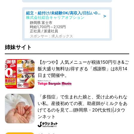
組立・組付け/未経験OK/高収入/日払いOK/交替制/20・30・40代活躍中
＞
株式会社綜合キャリアオプション
静岡県 富士市
時給1,700円～2,125円
正社員 / 派遣社員
スポンサー：求人ボックス
姉妹サイト
【かつや】人気メニューが税抜150円引き&ご
飯大盛り無料!お得すぎる「感謝祭」は8月14
日まで開催中。
「多指症」で生まれた娘と、受け止められな
い私。産後初めての夜、助産師がミルクをあ
げてるのを見て...(静岡県・20代女性)|Jタウ
ンネット