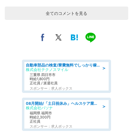
全てのコメントを見る
自動車部品の検査/寮費無料でしっかり稼げる denso aichi
＞
株式会社テクノスマイル
三重県 四日市市
時給1,800円
正社員 / 派遣社員
スポンサー：求人ボックス
08月開始/「土日祝休み」ヘルスケア業界の産業保健師/高時給/未経験OK/要資格:保健師、正看護師
＞
株式会社パソナ
福岡県 福岡市
時給2,300円
正社員
スポンサー：求人ボックス