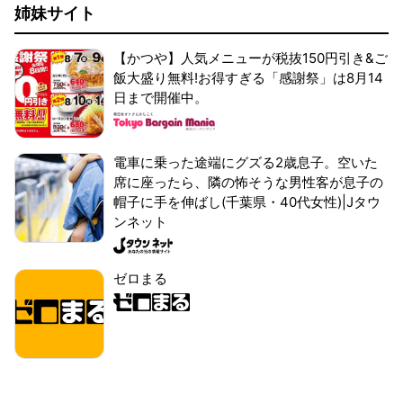
姉妹サイト
【かつや】人気メニューが税抜150円引き&ご
飯大盛り無料!お得すぎる「感謝祭」は8月14
日まで開催中。
電車に乗った途端にグズる2歳息子。空いた
席に座ったら、隣の怖そうな男性客が息子の
帽子に手を伸ばし(千葉県・40代女性)|Jタウ
ンネット
ゼロまる