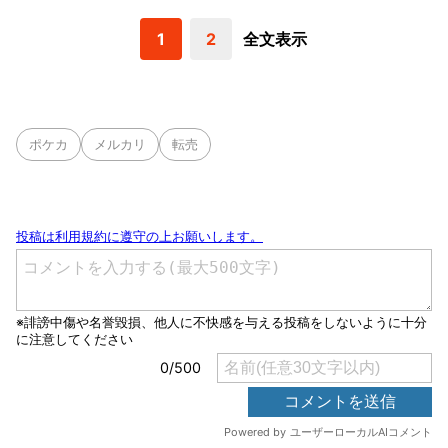
1
2
全文表示
ポケカ
メルカリ
転売