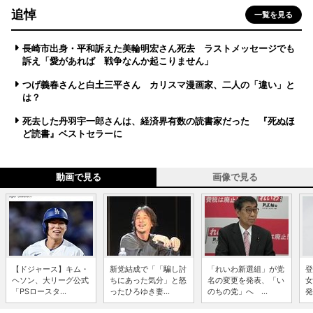
追悼
一覧を見る
長崎市出身・平和訴えた美輪明宏さん死去 ラストメッセージでも
訴え「愛があれば 戦争なんか起こりません」
つげ義春さんと白土三平さん カリスマ漫画家、二人の「違い」と
は？
死去した丹羽宇一郎さんは、経済界有数の読書家だった 『死ぬほ
ど読書』ベストセラーに
動画で見る
画像で見る
【ドジャース】キム・
新党結成で「「騙し討
「れいわ新選組」が党
登
ヘソン、大リーグ公式
ちにあった気分」と怒
名の変更を発表、「い
女
「PSロースタ...
ったひろゆき妻...
のちの党」へ ...
発