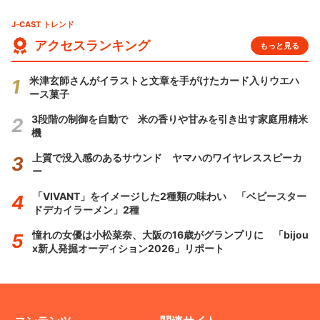
J-CAST トレンド
アクセスランキング
もっと見る
米津玄師さんがイラストと文章を手がけたカード入りウエハ
ース菓子
3段階の制御を自動で 米の香りや甘みを引き出す家庭用精米
機
上質で没入感のあるサウンド ヤマハのワイヤレススピーカ
ー
「VIVANT」をイメージした2種類の味わい 「ベビースター
ドデカイラーメン」2種
憧れの女優は小松菜奈、大阪の16歳がグランプリに 「bijou
x新人発掘オーディション2026」リポート