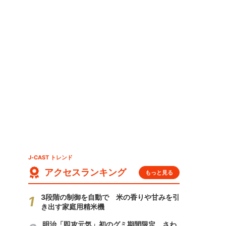
」
J-CAST トレンド
アクセスランキング
もっと見る
3段階の制御を自動で 米の香りや甘みを引
き出す家庭用精米機
明治「即攻元気」初のグミ期間限定 さわ