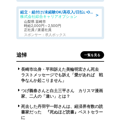
組立・組付け/未経験OK/高収入/日払いOK/寮費無料/日勤
＞
株式会社綜合キャリアオプション
山梨県 韮崎市
時給2,000円～2,500円
正社員 / 派遣社員
スポンサー：求人ボックス
追悼
一覧を見る
長崎市出身・平和訴えた美輪明宏さん死去
ラストメッセージでも訴え「愛があれば 戦
争なんか起こりません」
つげ義春さんと白土三平さん カリスマ漫画
家、二人の「違い」とは？
死去した丹羽宇一郎さんは、経済界有数の読
書家だった 『死ぬほど読書』ベストセラー
に