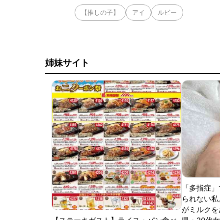
【推しの子】
アイ
ルビー
姉妹サイト
「多指症」
られない私
がミルクをあ