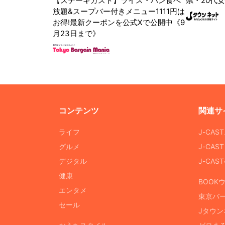
【ステーキガスト】ライス・パン食べ
県・20代女
放題&スープバー付きメニュー1111円は
お得!最新クーポンを公式Xで公開中《9
月23日まで》
コンテンツ
関連サ
ライフ
J-CAS
グルメ
J-CAS
デジタル
J-CA
健康
BOOK
エンタメ
東京バ
セール
Jタウン