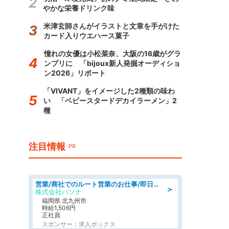
やかな栄養ドリンク味
米津玄師さんがイラストと文章を手がけた
カード入りウエハース菓子
憧れの女優は小松菜奈、大阪の16歳がグラ
ンプリに 「bijoux新人発掘オーディショ
ン2026」リポート
「VIVANT」をイメージした2種類の味わ
い 「ベビースタードデカイラーメン」2
種
注目情報
PR
営業/商社でのルート営業のお仕事/即日勤務可/車通勤可/営業
＞
株式会社パソナ
福岡県 北九州市
時給1,506円
正社員
スポンサー：求人ボックス