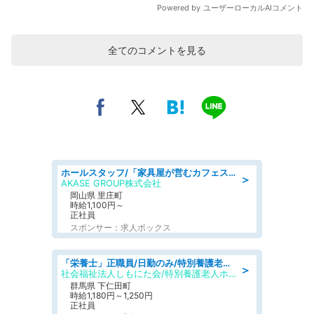
全てのコメントを見る
ホールスタッフ/「家具屋が営むカフェスタッフ!」週2日～OK!嬉しいまかない付き/岡山県/浅口郡里庄町
＞
AKASE GROUP株式会社
岡山県 里庄町
時給1,100円～
正社員
スポンサー：求人ボックス
「栄養士」正職員/日勤のみ/特別養護老人ホーム
＞
社会福祉法人しもにた会/特別養護老人ホーム かぶらの里
群馬県 下仁田町
時給1,180円～1,250円
正社員