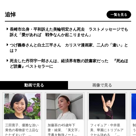
追悼
一覧を見る
長崎市出身・平和訴えた美輪明宏さん死去 ラストメッセージでも
訴え「愛があれば 戦争なんか起こりません」
つげ義春さんと白土三平さん カリスマ漫画家、二人の「違い」と
は？
死去した丹羽宇一郎さんは、経済界有数の読書家だった 『死ぬほ
ど読書』ベストセラーに
動画で見る
画像で見る
三田寛子、優雅な淡い
加藤茶の45歳年下
フィギュア・中井亜
制
黄色の着物姿で上品な
妻・綾菜、「美文字」
美、華麗にトリプルア
う
たたずまいで ...
手書き勉強ノート...
クセル決める 「...
一