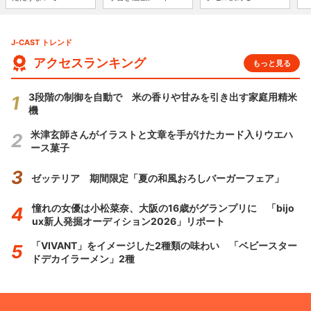
J-CAST トレンド
アクセスランキング
もっと見る
3段階の制御を自動で 米の香りや甘みを引き出す家庭用精米
機
米津玄師さんがイラストと文章を手がけたカード入りウエハ
ース菓子
ゼッテリア 期間限定「夏の和風おろしバーガーフェア」
憧れの女優は小松菜奈、大阪の16歳がグランプリに 「bijo
ux新人発掘オーディション2026」リポート
「VIVANT」をイメージした2種類の味わい 「ベビースター
ドデカイラーメン」2種