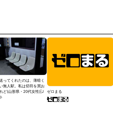
送ってくれたのは、薄暗く
い無人駅。私は切符を買お
ど(山形県・20代女性)|J
ゼロまる
ト