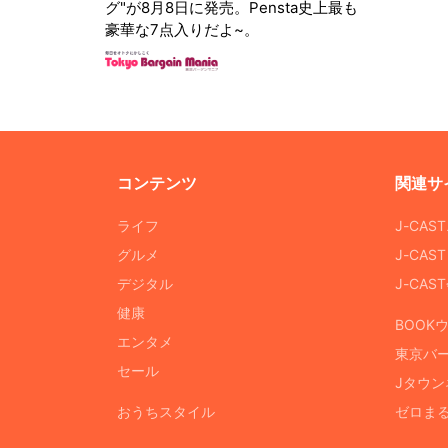
グ"が8月8日に発売。Pensta史上最も
豪華な7点入りだよ~。
コンテンツ
関連サ
ライフ
J-CAS
グルメ
J-CAS
デジタル
J-CA
健康
BOOK
エンタメ
東京バ
セール
Jタウン
おうちスタイル
ゼロま