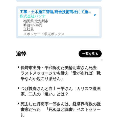
工事・土木施工管理/総合技術商社にて施工管理のお仕事/即日勤務可/車通勤可/工事・土木施工管理/生産・品質管理
＞
株式会社パソナ
福岡県 北九州市
時給1,506円
正社員
スポンサー：求人ボックス
追悼
一覧を見る
長崎市出身・平和訴えた美輪明宏さん死去
ラストメッセージでも訴え「愛があれば 戦
争なんか起こりません」
つげ義春さんと白土三平さん カリスマ漫画
家、二人の「違い」とは？
死去した丹羽宇一郎さんは、経済界有数の読
書家だった 『死ぬほど読書』ベストセラー
に