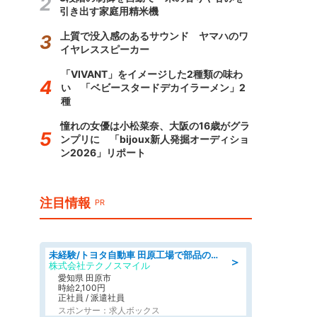
引き出す家庭用精米機
上質で没入感のあるサウンド ヤマハのワ
イヤレススピーカー
「VIVANT」をイメージした2種類の味わ
い 「ベビースタードデカイラーメン」2
種
憧れの女優は小松菜奈、大阪の16歳がグラ
ンプリに 「bijoux新人発掘オーディショ
ン2026」リポート
注目情報
PR
未経験/トヨタ自動車 田原工場で部品の運搬作業/tutumi
＞
株式会社テクノスマイル
愛知県 田原市
時給2,100円
正社員 / 派遣社員
スポンサー：求人ボックス