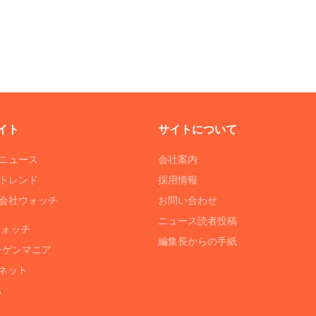
イト
サイトについて
Tニュース
会社案内
Tトレンド
採用情報
ST会社ウォッチ
お問い合わせ
ニュース読者投稿
ウォッチ
編集長からの手紙
ーゲンマニア
ネット
る