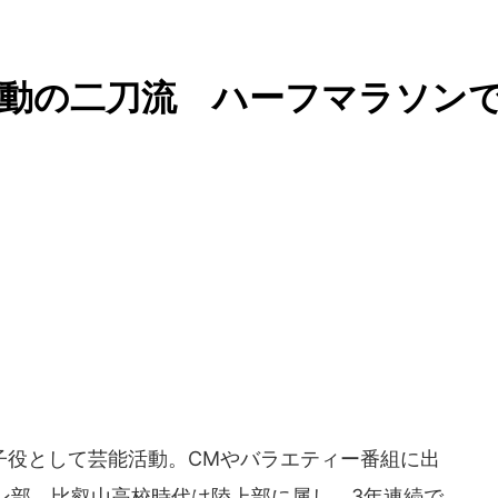
活動の二刀流 ハーフマラソン
役として芸能活動。CMやバラエティー番組に出
ン部。比叡山高校時代は陸上部に属し、3年連続で