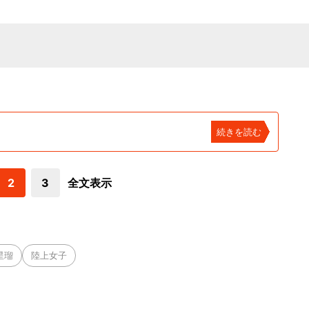
続きを読む
2
3
全文表示
星瑠
陸上女子