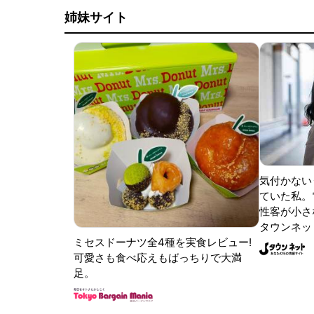
姉妹サイト
気付かない
ていた私。
性客が小さな
タウンネッ
ミセスドーナツ全4種を実食レビュー!
可愛さも食べ応えもばっちりで大満
足。