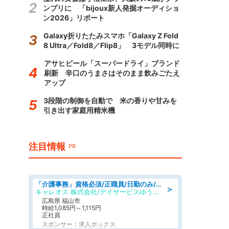
ンプリに 「bijoux新人発掘オーディショ
ン2026」リポート
Galaxy折りたたみスマホ「Galaxy Z Fold
8 Ultra／Fold8／Flip8」 3モデル同時に
アサヒビール「スーパードライ」ブランド
刷新 辛口のうまさはそのまま飲みごたえ
アップ
3段階の制御を自動で 米の香りや甘みを
引き出す家庭用精米機
注目情報
PR
「介護事務」資格必須/正職員/日勤のみ/デイサービス
＞
キャレオス 株式会社/デイサービスゆうゆう南本庄
広島県 福山市
時給1,085円～1,115円
正社員
スポンサー：求人ボックス