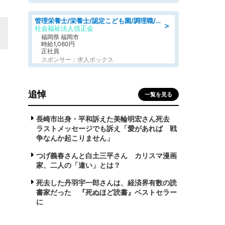
管理栄養士/栄養士/認定こども園/調理職/認定こども園/週3日～相談可能
＞
社会福祉法人信正会
福岡県 福岡市
時給1,060円
正社員
スポンサー：求人ボックス
追悼
一覧を見る
長崎市出身・平和訴えた美輪明宏さん死去
ラストメッセージでも訴え「愛があれば 戦
争なんか起こりません」
つげ義春さんと白土三平さん カリスマ漫画
家、二人の「違い」とは？
死去した丹羽宇一郎さんは、経済界有数の読
書家だった 『死ぬほど読書』ベストセラー
に