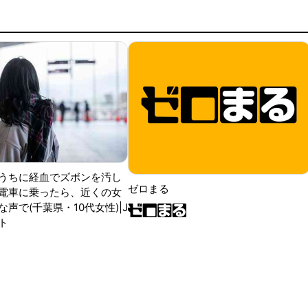
うちに経血でズボンを汚し
ゼロまる
電車に乗ったら、近くの女
声で(千葉県・10代女性)|J
ト