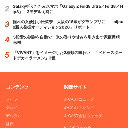
Galaxy折りたたみスマホ「Galaxy Z Fold8 Ultra／Fold8／Fl
ip8」 3モデル同時に
憧れの女優は小松菜奈、大阪の16歳がグランプリに 「bijou
x新人発掘オーディション2026」リポート
3段階の制御を自動で 米の香りや甘みを引き出す家庭用精
米機
「VIVANT」をイメージした2種類の味わい 「ベビースター
ドデカイラーメン」2種
コンテンツ
関連サイト
ライフ
J-CASTニュース
グルメ
J-CASTトレンド
デジタル
J-CAST会社ウォッチ
健康
BOOKウォッチ