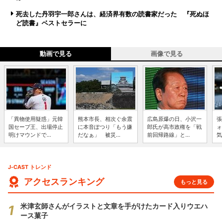
死去した丹羽宇一郎さんは、経済界有数の読書家だった 『死ぬほ
ど読書』ベストセラーに
動画で見る
画像で見る
「異物使用疑惑」元韓
熊本市長、相次ぐ余震
広島原爆の日、小沢一
張
国セーブ王、出場停止
に本音ぽつり「もう嫌
郎氏が高市政権を「戦
ォ
明けマウンドで...
だなぁ」 被災...
前回帰路線」と...
気
J-CAST トレンド
アクセスランキング
もっと見る
米津玄師さんがイラストと文章を手がけたカード入りウエハ
ース菓子