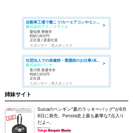
自動車工場で働こう!カーエアコンやエンジンの製造・加工業務/寮完備 denso aichi
＞
株式会社テクノスマイル
愛知県 豊橋市
時給1,800円
正社員 / 派遣社員
スポンサー：求人ボックス
社団法人での保健師・看護師のお仕事/未経験OK/要資格:普通免許、保健師、正看護師
＞
株式会社パソナ
香川県 善通寺市
時給1,500円
正社員
スポンサー：求人ボックス
姉妹サイト
Suicaのペンギン"夏のラッキーバッグ"が8月
8日に発売。Pensta史上最も豪華な7点入り
だよ~。