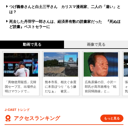
つげ義春さんと白土三平さん カリスマ漫画家、二人の「違い」と
は？
死去した丹羽宇一郎さんは、経済界有数の読書家だった 『死ぬほ
ど読書』ベストセラーに
動画で見る
画像で見る
「異物使用疑惑」元韓
熊本市長、相次ぐ余震
広島原爆の日、小沢一
張
国セーブ王、出場停止
に本音ぽつり「もう嫌
郎氏が高市政権を「戦
ォ
明けマウンドで...
だなぁ」 被災...
前回帰路線」と...
気
J-CAST トレンド
アクセスランキング
もっと見る