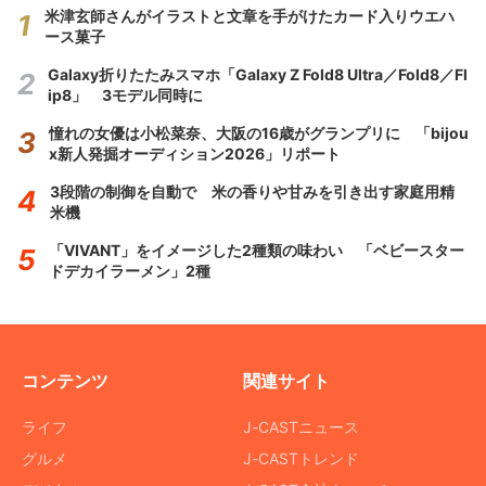
米津玄師さんがイラストと文章を手がけたカード入りウエハ
ース菓子
Galaxy折りたたみスマホ「Galaxy Z Fold8 Ultra／Fold8／Fl
ip8」 3モデル同時に
憧れの女優は小松菜奈、大阪の16歳がグランプリに 「bijou
x新人発掘オーディション2026」リポート
3段階の制御を自動で 米の香りや甘みを引き出す家庭用精
米機
「VIVANT」をイメージした2種類の味わい 「ベビースター
ドデカイラーメン」2種
コンテンツ
関連サイト
ライフ
J-CASTニュース
グルメ
J-CASTトレンド