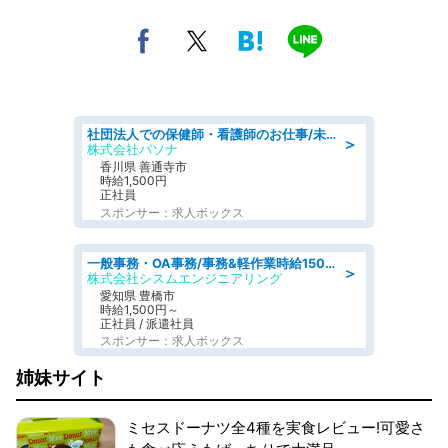
社団法人での保健師・看護師のお仕事/未経験OK/要資格:普通免許、保健師、正看護師
＞
株式会社パソナ
香川県 善通寺市
時給1,500円
正社員
スポンサー：求人ボックス
一般事務・OA事務/事務&軽作業時給1500円土日祝休み各種社保完備
＞
株式会社シスムエンジニアリング
愛知県 豊橋市
時給1,500円～
正社員 / 派遣社員
スポンサー：求人ボックス
姉妹サイト
ミセスドーナツ全4種を実食レビュー!可愛さ