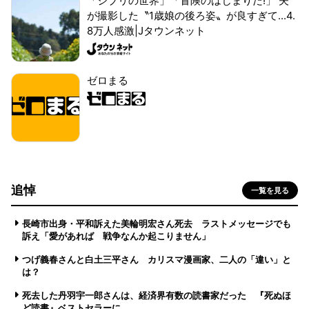
「ジブリの世界」「冒険のはじまりだ!」 夫
が撮影した〝1歳娘の後ろ姿〟が良すぎて...4.
8万人感激|Jタウンネット
ゼロまる
追悼
一覧を見る
長崎市出身・平和訴えた美輪明宏さん死去 ラストメッセージでも
訴え「愛があれば 戦争なんか起こりません」
つげ義春さんと白土三平さん カリスマ漫画家、二人の「違い」と
は？
死去した丹羽宇一郎さんは、経済界有数の読書家だった 『死ぬほ
ど読書』ベストセラーに