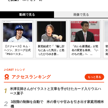
動画で見る
画像で見る
【ドジャース】キム・
新党結成で「「騙し討
「れいわ新選組」が党
登
ヘソン、大リーグ公式
ちにあった気分」と怒
名の変更を発表、「い
女
「PSロースタ...
ったひろゆき妻...
のちの党」へ ...
発
J-CAST トレンド
アクセスランキング
もっと見る
米津玄師さんがイラストと文章を手がけたカード入りウエハ
ース菓子
3段階の制御を自動で 米の香りや甘みを引き出す家庭用精米
機