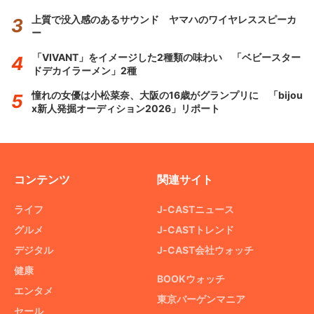
上質で没入感のあるサウンド ヤマハのワイヤレススピーカ
ー
「VIVANT」をイメージした2種類の味わい 「ベビースター
ドデカイラーメン」2種
憧れの女優は小松菜奈、大阪の16歳がグランプリに 「bijou
x新人発掘オーディション2026」リポート
コンテンツ
関連サイト
ライフ
J-CASTニュース
グルメ
J-CASTトレンド
デジタル
J-CAST会社ウォッチ
健康
BOOKウォッチ
エンタメ
東京バーゲンマニア
セール