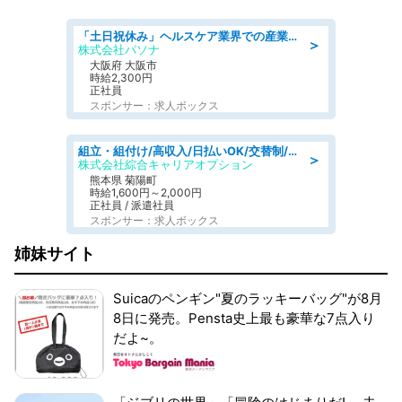
「土日祝休み」ヘルスケア業界での産業保健師業務/看護師/高時給/要資格:正看護師
＞
株式会社パソナ
大阪府 大阪市
時給2,300円
正社員
スポンサー：求人ボックス
組立・組付け/高収入/日払いOK/交替制/20・30・40代活躍中/製造 工場
＞
株式会社綜合キャリアオプション
熊本県 菊陽町
時給1,600円～2,000円
正社員 / 派遣社員
スポンサー：求人ボックス
姉妹サイト
Suicaのペンギン"夏のラッキーバッグ"が8月
8日に発売。Pensta史上最も豪華な7点入り
だよ~。