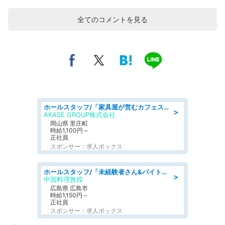
全てのコメントを見る
ホールスタッフ/「家具屋が営むカフェスタッフ!」週2日～OK!嬉しいまかない付き/岡山県/浅口郡里庄町
＞
AKASE GROUP株式会社
岡山県 里庄町
時給1,100円～
正社員
スポンサー：求人ボックス
ホールスタッフ/「未経験者さん&バイトデビューも大歓迎」残業ほぼなし×1日3時間〜勤務OK!フォロー体制も充実/広島県/広島市南区
＞
中国料理敦煌
広島県 広島市
時給1,150円～
正社員
スポンサー：求人ボックス