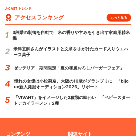
J-CAST トレンド
アクセスランキング
もっと見る
3段階の制御を自動で 米の香りや甘みを引き出す家庭用精米
機
米津玄師さんがイラストと文章を手がけたカード入りウエハ
ース菓子
ゼッテリア 期間限定「夏の和風おろしバーガーフェア」
憧れの女優は小松菜奈、大阪の16歳がグランプリに 「bijo
ux新人発掘オーディション2026」リポート
「VIVANT」をイメージした2種類の味わい 「ベビースター
ドデカイラーメン」2種
コンテンツ
関連サイト