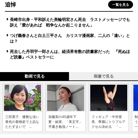
追悼
一覧を見る
長崎市出身・平和訴えた美輪明宏さん死去 ラストメッセージでも
訴え「愛があれば 戦争なんか起こりません」
つげ義春さんと白土三平さん カリスマ漫画家、二人の「違い」と
は？
死去した丹羽宇一郎さんは、経済界有数の読書家だった 『死ぬほ
ど読書』ベストセラーに
動画で見る
画像で見る
三田寛子、優雅な淡い
加藤茶の45歳年下
フィギュア・中井亜
制
黄色の着物姿で上品な
妻・綾菜、「美文字」
美、華麗にトリプルア
う
たたずまいで ...
手書き勉強ノート...
クセル決める 「...
一