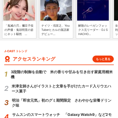
「鬼滅の刃」禰豆子役
ナイツ・塙宣之、You
解散のレペゼンフォッ
女
の声優・鬼頭明里の姿
Tuberヒカルの落語家
クス元リーダー・DJ S
利
にネット騒然 ...
デビュー...
HACHO...
ッ
J-CAST トレンド
アクセスランキング
もっと見る
3段階の制御を自動で 米の香りや甘みを引き出す家庭用精米
機
米津玄師さんがイラストと文章を手がけたカード入りウエハ
ース菓子
明治「即攻元気」初のグミ期間限定 さわやかな栄養ドリン
ク味
サムスンのスマートウォッチ 「Galaxy Watch9」など2モ