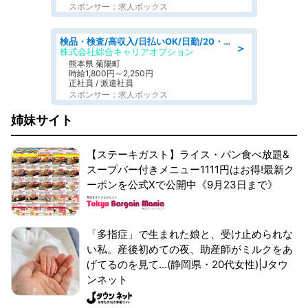
スポンサー：求人ボックス
検品・検査/高収入/日払いOK/日勤/20・30・40代活躍中/製造 工場
＞
株式会社綜合キャリアオプション
熊本県 菊陽町
時給1,800円～2,250円
正社員 / 派遣社員
スポンサー：求人ボックス
姉妹サイト
【ステーキガスト】ライス・パン食べ放題&
スープバー付きメニュー1111円はお得!最新ク
ーポンを公式Xで公開中《9月23日まで》
「多指症」で生まれた娘と、受け止められな
い私。産後初めての夜、助産師がミルクをあ
げてるのを見て...(静岡県・20代女性)|Jタウ
ンネット