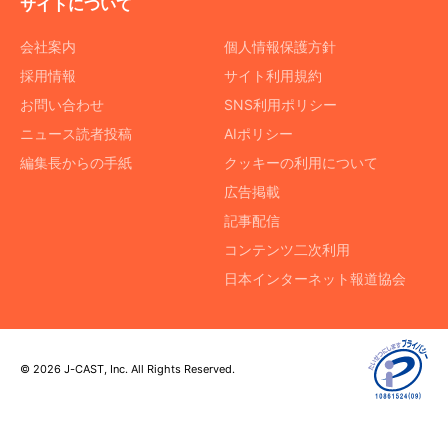
サイトについて
会社案内
個人情報保護方針
採用情報
サイト利用規約
お問い合わせ
SNS利用ポリシー
ニュース読者投稿
AIポリシー
編集長からの手紙
クッキーの利用について
広告掲載
記事配信
コンテンツ二次利用
日本インターネット報道協会
© 2026 J-CAST, Inc. All Rights Reserved.