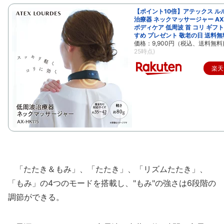
【ポイント10倍】アテックス ル
治療器 ネックマッサージャー AX-
ボディケア 低周波 首 コリ ギフト
すめ プレゼント 敬老の日 送料無
価格：9,900円（税込、送料無料
25時点)
楽天
「たたき＆もみ」、「たたき」、「リズムたたき」、
「もみ」の4つのモードを搭載し、"もみ"の強さは6段階の
調節ができる。