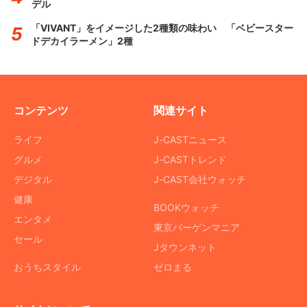
デル
「VIVANT」をイメージした2種類の味わい 「ベビースター
ドデカイラーメン」2種
コンテンツ
関連サイト
ライフ
J-CASTニュース
グルメ
J-CASTトレンド
デジタル
J-CAST会社ウォッチ
健康
BOOKウォッチ
エンタメ
東京バーゲンマニア
セール
Jタウンネット
おうちスタイル
ゼロまる